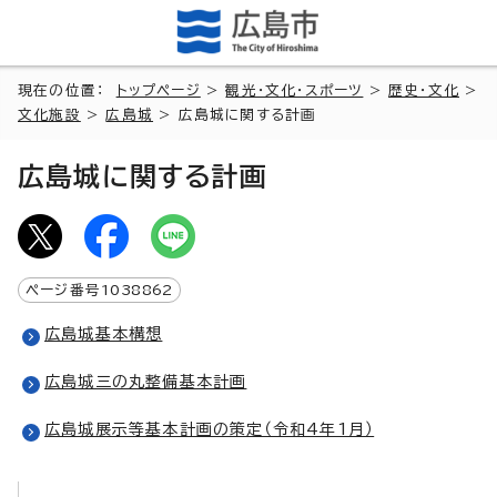
現在の位置：
トップページ
>
観光・文化・スポーツ
>
歴史・文化
>
文化施設
>
広島城
> 広島城に関する計画
広島城に関する計画
ページ番号
1038862
広島城基本構想
広島城三の丸整備基本計画
広島城展示等基本計画の策定（令和4年1月）