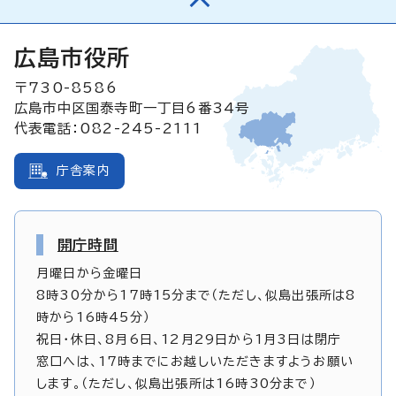
広島市役所
〒730-8586
広島市中区国泰寺町一丁目6番34号
代表電話：082-245-2111
庁舎案内
開庁時間
月曜日から金曜日
8時30分から17時15分まで（ただし、似島出張所は8
時から16時45分）
祝日・休日、8月6日、12月29日から1月3日は閉庁
窓口へは、17時までにお越しいただきますようお願い
します。（ただし、似島出張所は16時30分まで）