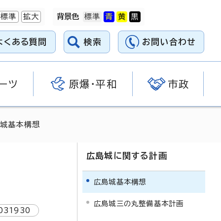
標準
拡大
背景色
よくある質問
検索
お問い合わせ
ーツ
原爆・平和
市政
島城基本構想
広島城に関する計画
広島城基本構想
広島城三の丸整備基本計画
031930