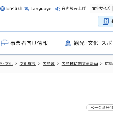
English
音声読み上げ
文字サイズ
Language
事業者向け情報
観光・文化・スポ
史・文化
>
文化施設
>
広島城
>
広島城に関する計画
> 広
ページ番号
1