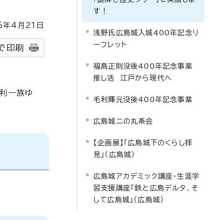
す！
6
年4月
21
日
浅野氏広島城入城400年記念リ
ーフレット
で印刷
福島正則没後400年記念事業
推し活 江戸から現代へ
毛利一族ゆ
毛利輝元没後400年記念事業
広島城二の丸茶会
【企画展】「広島城下のくらし拝
見」（広島城）
広島城アカデミック講座・生涯学
習支援講座「鉄と広島デルタ、そ
して広島城」（広島城）