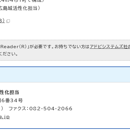
4の4市1町で構成）
広島城活性化担当）
B）
 Reader（R）」が必要です。お持ちでない方は
アドビシステムズ社
ください。
性化担当
目6番34号
） ファクス：082-504-2066
g.jp