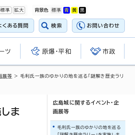
標準
拡大
背景色
よくある質問
検索
お問い合わせ
ーツ
原爆・平和
市政
画展等
> 毛利氏一族のゆかりの地を巡る「謎解き歴史ラリ
広島城に関するイベント・企
施しま
画展等
毛利氏一族のゆかりの地を巡る
「謎解き歴史ラリー」を実施しま