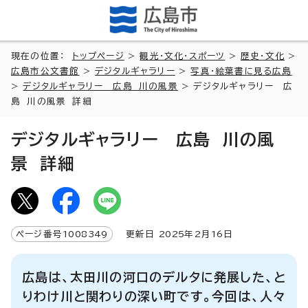
現在の位置：
トップページ
>
観光・文化・スポーツ
>
歴史・文化
>
広島市公文書館
>
デジタルギャラリー
>
写真・絵葉書に見る広島
>
デジタルギャラリー 広島 川の風景
> デジタルギャラリー 広
島 川の風景 詳細
デジタルギャラリー 広島 川の風
景 詳細
ページ番号
1008349
更新日
2025
年2月
16
日
広島は、太田川の河口のデルタに発展した、と
りわけ川と関わりの深い町です。今回は、人々