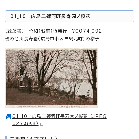
01_10 広島三篠河畔長寿園ノ桜花
【絵葉書】 昭和（戦前）頃発行 70074_002
桜の名所長寿園（広島市中区白島北町）の様子
01_10 広島三篠河畔長寿園ノ桜花 （JPEG
527.8KB）
三篠橋（みささばし）