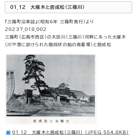
01_12 大雁木と居成松（三篠川）
『三篠町沿革誌』（昭和6年 三篠町発行）より
20237_018_002
三篠町（広島市西区）の太田川（三篠川）河畔にあった大雁木
（川や港に設けられた階段状の船の発着場）と居成松
01_12 大雁木と居成松（三篠川） （JPEG 554.8KB）