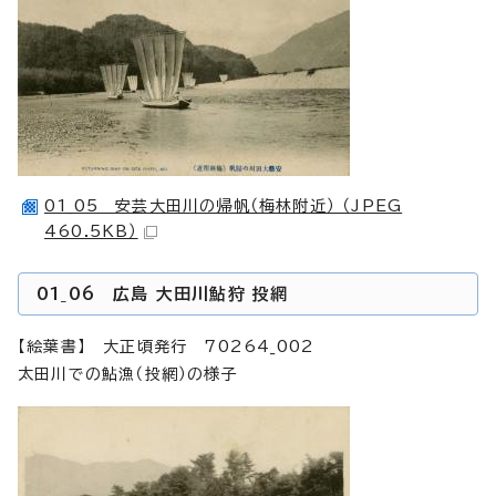
01_05 安芸大田川の帰帆（梅林附近） （JPEG
460.5KB）
01_06 広島 大田川鮎狩 投網
【絵葉書】 大正頃発行 70264_002
太田川での鮎漁（投網）の様子