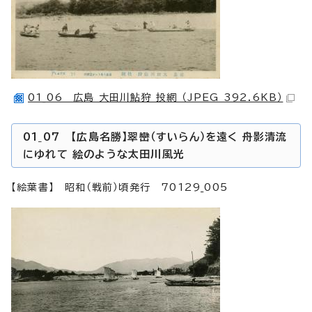
01_06 広島 大田川鮎狩 投網 （JPEG 392.6KB）
01_07 【広島名勝】翠巒（すいらん）を遠く 舟影清流
にゆれて 絵のような太田川風光
【絵葉書】 昭和（戦前）頃発行 70129_005