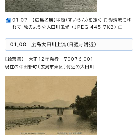
01_07 【広島名勝】翠巒（すいらん）を遠く 舟影清流にゆ
れて 絵のような太田川風光 （JPEG 445.7KB）
01_08 広島大田川上流（日通寺附近）
【絵葉書】 大正12年発行 70076_001
現在の牛田新町（広島市東区）付近の太田川