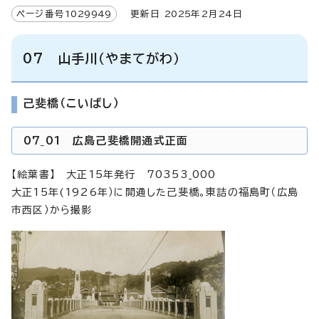
ページ番号
1029949
更新日
2025
年2月
24
日
07 山手川（やまてがわ）
己斐橋（こいばし）
07_01 広島己斐橋開通式正面
【絵葉書】 大正15年発行 70353_000
大正15年(1926年）に開通した己斐橋。東詰の福島町（広島
市西区）から撮影