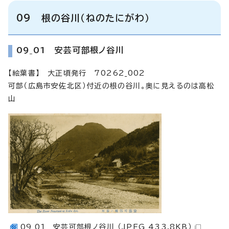
09 根の谷川（ねのたにがわ）
09_01 安芸可部根ノ谷川
【絵葉書】 大正頃発行 70262_002
可部（広島市安佐北区）付近の根の谷川。奥に見えるのは高松
山
09_01 安芸可部根ノ谷川 （JPEG 433.8KB）