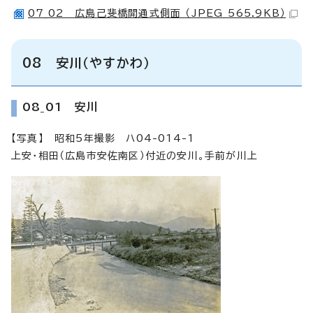
07_02 広島己斐橋開通式側面 （JPEG 565.9KB）
08 安川（やすかわ）
08_01 安川
【写真】 昭和5年撮影 ハ04-014-1
上安・相田（広島市安佐南区）付近の安川。手前が川上