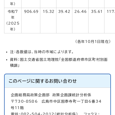
年）
令和7
906.69
15.32
39.42
26.46
35.61
117
年
（2025
年）
（各年10月1日現在）
注：各数値は、当時の市域によります。
資料：国土交通省国土地理院「全国都道府県市区町村別面
積調」
このページに関する
お問い合わせ
企画総務局政策企画部
政策企画課統計分析係
〒730-8586 広島市中区国泰寺町一丁目6番34
号11階
電話：082-504-2012（統計分析係） ファクス：