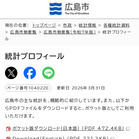
現在の位置：
トップページ
>
市政
>
統計情報
>
各種統計資料
>
広島市勢要覧
>
広島市勢要覧（令和7年版）
> 統計プロフィー
ル
統計プロフィール
ページ番号
1048228
更新日
2026
年3月
31
日
広島市の主な統計を、概略的に紹介しています。また、以下か
らPDFファイルをダウンロードすると、ポケット版としてご利用
いただけます。
ポケット版ダウンロード（日本語） （PDF 472.4KB）
Download（English） （PDF 221.2KB）