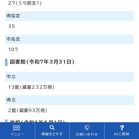
27(うち国宝1)
県指定
35
市指定
107
図書館(令和7年3月31日)
市立
13館(蔵書232万冊)
県立
2館(蔵書93万冊)
学校(令和6年5月1日)
メニュー
情報をさがす
AIに質問
お問い合わせ
大学