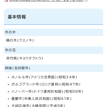
基本情報
市の木
楠の木(クスノキ)
市の花
夾竹桃(キョウチクトウ)
姉妹(友好都市)
ホノルル市(アメリカ合衆国)(昭和34年)
ボルゴグラード市(ロシア連邦)(昭和47年)
ハノーバー市(ドイツ連邦共和国)(昭和58年)
重慶市(中華人民共和国)(昭和61年)
大邱広域市(大韓民国)(平成9年)