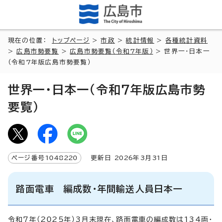
現在の位置：
トップページ
>
市政
>
統計情報
>
各種統計資料
>
広島市勢要覧
>
広島市勢要覧（令和7年版）
> 世界一・日本一
（令和7年版広島市勢要覧）
世界一・日本一（令和7年版広島市勢
要覧）
ページ番号
1048220
更新日
2026
年3月
31
日
路面電車 編成数・年間輸送人員日本一
令和7年（2025年）3月末現在、路面電車の編成数は134両・