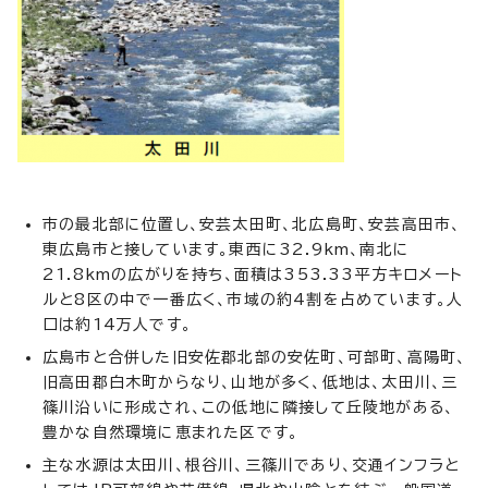
市の最北部に位置し、安芸太田町、北広島町、安芸高田市、
東広島市と接しています。東西に32.9km、南北に
21.8kmの広がりを持ち、面積は353.33平方キロメート
ルと8区の中で一番広く、市域の約4割を占めています。人
口は約14万人です。
広島市と合併した旧安佐郡北部の安佐町、可部町、高陽町、
旧高田郡白木町からなり、山地が多く、低地は、太田川、三
篠川沿いに形成され、この低地に隣接して丘陵地がある、
豊かな自然環境に恵まれた区です。
主な水源は太田川、根谷川、三篠川であり、交通インフラと