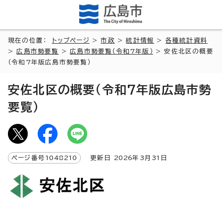
現在の位置：
トップページ
>
市政
>
統計情報
>
各種統計資料
>
広島市勢要覧
>
広島市勢要覧（令和7年版）
> 安佐北区の概要
（令和7年版広島市勢要覧）
安佐北区の概要（令和7年版広島市勢
要覧）
ページ番号
1048210
更新日
2026
年3月
31
日