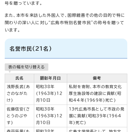
号を贈っています。
また、本市を来訪した外国人で、国際親善その他の目的で特に
関わりの深い人に対し“広島市特別名誉市民”の称号を贈って
います。
名誉市民(21名)
表の幅を切り替える
氏名
顕彰年月日
備考
浅野長武(あ
昭和38年
私財を寄附、本市の教育文化
さのながた
(1963年)12
厚生施設等の建設に貢献(昭
け)
月10日
和44年(1969年)死亡)
佐藤信安(さ
昭和38年
13代広島市長として市政の発
とうのぶや
(1963年)12
展に貢献(昭和39年(1964
す)
月10日
年)死亡)
森戸辰男(も
昭和38年
広島大学学長として、地方文