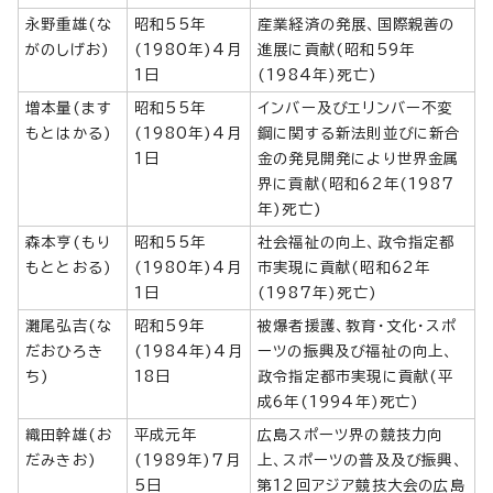
永野重雄(な
昭和55年
産業経済の発展、国際親善の
がのしげお)
(1980年)4月
進展に貢献(昭和59年
1日
(1984年)死亡)
増本量(ます
昭和55年
インバー及びエリンバー不変
もとはかる)
(1980年)4月
鋼に関する新法則並びに新合
1日
金の発見開発により世界金属
界に貢献(昭和62年(1987
年)死亡)
森本亨(もり
昭和55年
社会福祉の向上、政令指定都
もととおる)
(1980年)4月
市実現に貢献(昭和62年
1日
(1987年)死亡)
灘尾弘吉(な
昭和59年
被爆者援護、教育・文化・スポ
だおひろき
(1984年)4月
ーツの振興及び福祉の向上、
ち)
18日
政令指定都市実現に貢献(平
成6年(1994年)死亡)
織田幹雄(お
平成元年
広島スポーツ界の競技力向
だみきお)
(1989年)7月
上、スポーツの普及及び振興、
5日
第12回アジア競技大会の広島