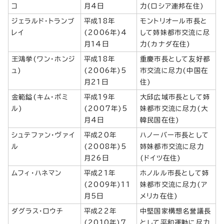
コ
月4日
力(ロシア連邦在住)
ジェラルド・トランブ
平成18年
モントリオール市長と
レイ
(2006年)4
して姉妹都市交流に尽
月14日
力(カナダ在住)
王鴻挙(ワン・ホンジ
平成18年
重慶市長として友好都
ュ)
(2006年)5
市交流に尽力(中国在
月21日
住)
金範鎰(キム・ボミ
平成19年
大邱広域市長として姉
ル)
(2007年)5
妹都市交流に尽力(大
月4日
韓民国在住)
シュテファン・ヴァイ
平成20年
ハノーバー市長として
ル
(2008年)5
姉妹都市交流に尽力
月26日
(ドイツ在住)
ムフィ・ハネマン
平成21年
ホノルル市長として姉
(2009年)11
妹都市交流に尽力(ア
月5日
メリカ在住)
ダグラス・ロウチ
平成22年
中堅国家構想名誉議長
(2010年)7
として平和運動に尽力