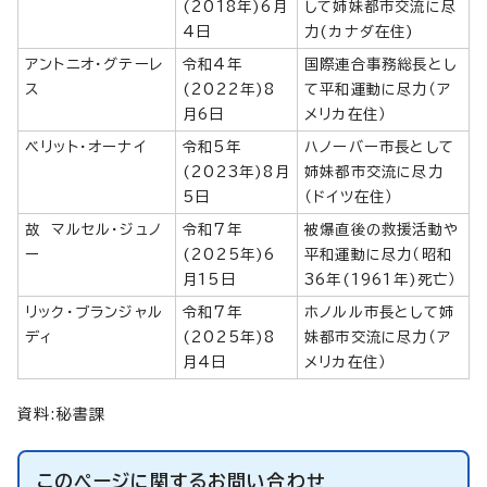
(2018年)6月
して姉妹都市交流に尽
4日
力(カナダ在住)
アントニオ・グテーレ
令和4年
国際連合事務総長とし
ス
(2022年)8
て平和運動に尽力（ア
月6日
メリカ在住）
ベリット・オーナイ
令和5年
ハノーバー市長として
(2023年)8月
姉妹都市交流に尽力
5日
（ドイツ在住）
故 マルセル・ジュノ
令和7年
被爆直後の救援活動や
ー
(2025年)6
平和運動に尽力（昭和
月15日
36年(1961年)死亡）
リック・ブランジャル
令和7年
ホノルル市長として姉
ディ
(2025年)8
妹都市交流に尽力（ア
月4日
メリカ在住）
資料:秘書課
このページに関する
お問い合わせ