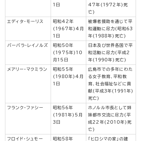
1日
47年(1972年)死
亡)
エディタ・モーリス
昭和42年
被爆者援助を通じて平
(1967年)4月
和運動に尽力(昭和63
1日
年(1988年)死亡)
バーバラ・レイノルズ
昭和50年
日本及び世界各国で平
(1975年)10
和活動に尽力(平成2
月15日
年(1990年)死亡)
メアリー・マクミラン
昭和55年
広島市での多年にわた
(1980年)4月
る女子教育、平和教
1日
育、社会福祉などに貢
献(平成3年(1991年)
死亡)
フランク・ファシー
昭和56年
ホノルル市長として姉
(1981年)5月
妹都市交流に尽力(平
3日
成22年(2010年)死
亡)
フロイド・シュモー
昭和58年
「ヒロシマの家」の建