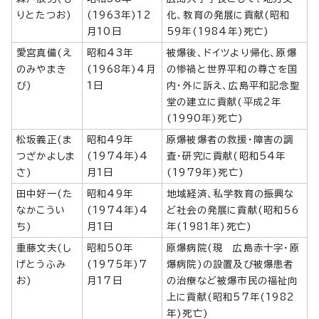
りとたつお)
(1963年)12
化、教育の発展に貢献(昭和
月10日
59年(1984年)死亡)
愛宮真備(え
昭和43年
被爆後、ドイツより帰化、原爆
のみやまき
(1968年)4月
の惨禍と世界平和の尊さを国
び)
1日
内・外に訴え、広島平和記念聖
堂の建立に貢献(平成2年
(1990年)死亡)
松坂義正(ま
昭和49年
原爆被爆者の救援・障害の調
つざかよしま
(1974年)4
査・研究に貢献(昭和54年
さ)
月1日
(1979年)死亡)
田中好一(た
昭和49年
地域経済、私学教育の振興な
なかこうい
(1974年)4
ど社会の発展に貢献(昭和56
ち)
月1日
年(1981年)死亡)
重藤文夫(し
昭和50年
原爆病院(現 広島赤十字・原
げとうふみ
(1975年)7
爆病院)の設置及び被爆患者
お)
月17日
の治療など被爆市民の福祉向
上に貢献(昭和57年(1982
年)死亡)