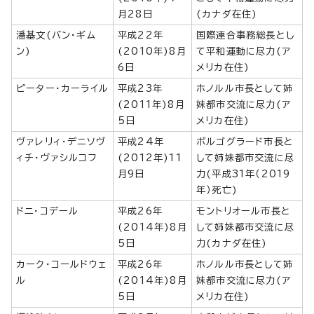
月28日
(カナダ在住)
潘基文(バン・ギム
平成22年
国際連合事務総長とし
ン)
(2010年)8月
て平和運動に尽力(ア
6日
メリカ在住)
ピーター・カーライル
平成23年
ホノルル市長として姉
(2011年)8月
妹都市交流に尽力(ア
5日
メリカ在住)
ヴァレリィ・デニソヴ
平成24年
ボルゴグラード市長と
ィチ・ヴァシルコフ
(2012年)11
して姉妹都市交流に尽
月9日
力(平成31年（2019
年）死亡)
ドニ・コデール
平成26年
モントリオール市長と
(2014年)8月
して姉妹都市交流に尽
5日
力(カナダ在住)
カーク・コールドウェ
平成26年
ホノルル市長として姉
ル
(2014年)8月
妹都市交流に尽力(ア
5日
メリカ在住)