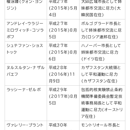
權泳臻(クォン・ヨン
平成27年
大邱広域市長として姉
ジン)
(2015年)5月
妹都市交流に尽力(大
4日
韓民国在住)
アンドレイ・ウラジー
平成27年
ボルゴグラード市長と
ミロヴィッチ・コソラ
(2015年)8月
して姉妹都市交流に尽
ポフ
5日
力(ロシア連邦在住)
シュテファン・ショス
平成27年
ハノーバー市長として
トック
(2015年)8月
姉妹都市交流に尽力
6日
(ドイツ在住)
ヌルスルタン・ナザル
平成28年
カザフスタン大統領と
バエフ
(2016年)11
して平和運動に尽力
月9日
(カザフスタン在住)
ラッシーナ・ゼルボ
平成29年
包括的核実験禁止条約
(2017年)8月
機関準備委員会暫定技
5日
術事務局長として平和
運動に尽力(オーストリ
ア在住)
ヴァレリー・プラント
平成30年
モントリオール市長と