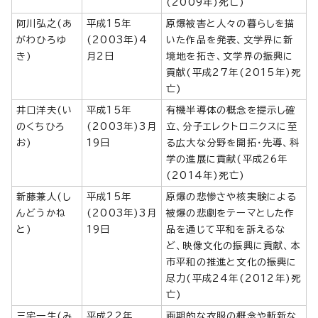
(2009年)死亡)
阿川弘之(あ
平成15年
原爆被害と人々の暮らしを描
がわひろゆ
(2003年)4
いた作品を発表、文学界に新
き)
月2日
境地を拓き、文学界の振興に
貢献(平成27年(2015年)死
亡)
井口洋夫(い
平成15年
有機半導体の概念を提示し確
のくちひろ
(2003年)3月
立、分子エレクトロニクスに至
お)
19日
る広大な分野を開拓・先導、科
学の進展に貢献(平成26年
(2014年)死亡)
新藤兼人(し
平成15年
原爆の悲惨さや核実験による
んどうかね
(2003年)3月
被爆の悲劇をテーマとした作
と)
19日
品を通じて平和を訴えるな
ど、映像文化の振興に貢献、本
市平和の推進と文化の振興に
尽力(平成24年(2012年)死
亡)
三宅一生(み
平成22年
画期的な衣服の概念や斬新な