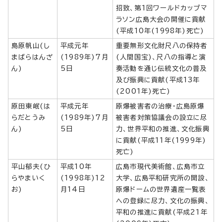
招致、第1回ワールドカップマ
ラソン広島大会の開催に貢献
(平成10年(1998年)死亡)
島原帆山(し
平成元年
重要無形文化財尺八の保持者
まばらはんざ
(1989年)7月
(人間国宝)、尺八の指導と演
ん)
5日
奏活動を通じ伝統文化の普及
及び振興に貢献(平成13年
(2001年)死亡)
原田東岷(は
平成元年
原爆被害者の治療・広島原爆
らだとうみ
(1989年)7月
被害者対策協議会の設立に尽
ん)
5日
力、世界平和の推進、文化振興
に貢献(平成11年(1999年)
死亡)
平山郁夫(ひ
平成10年
広島市現代美術館、広島市立
らやまいく
(1998年)12
大学、広島平和研究所の開設、
お)
月14日
原爆ドームの世界遺産一覧表
への登録に尽力、文化の振興、
平和の推進に貢献(平成21年