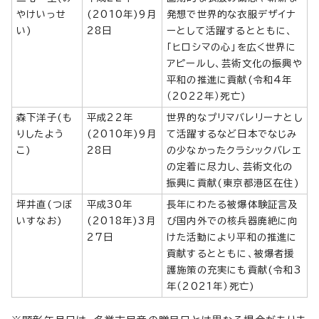
やけいっせ
(2010年)9月
発想で世界的な衣服デザイナ
い)
28日
ーとして活躍するとともに、
「ヒロシマの心」を広く世界に
アピールし、芸術文化の振興や
平和の推進に貢献(令和4年
（2022年）死亡)
森下洋子(も
平成22年
世界的なプリマバレリーナとし
りしたよう
(2010年)9月
て活躍するなど日本でなじみ
こ)
28日
の少なかったクラシックバレエ
の定着に尽力し、芸術文化の
振興に貢献(東京都港区在住)
坪井直(つぼ
平成30年
長年にわたる被爆体験証言及
いすなお)
(2018年)3月
び国内外での核兵器廃絶に向
27日
けた活動により平和の推進に
貢献するとともに、被爆者援
護施策の充実にも貢献(令和3
年（2021年）死亡)