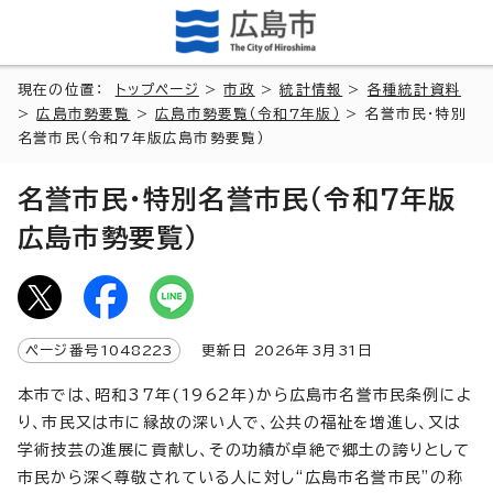
現在の位置：
トップページ
>
市政
>
統計情報
>
各種統計資料
>
広島市勢要覧
>
広島市勢要覧（令和7年版）
> 名誉市民・特別
名誉市民（令和7年版広島市勢要覧）
名誉市民・特別名誉市民（令和7年版
広島市勢要覧）
ページ番号
1048223
更新日
2026
年3月
31
日
本市では、昭和37年(1962年)から広島市名誉市民条例によ
り、市民又は市に縁故の深い人で、公共の福祉を増進し、又は
学術技芸の進展に貢献し、その功績が卓絶で郷土の誇りとして
市民から深く尊敬されている人に対し“広島市名誉市民”の称