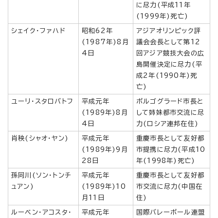
に尽力(平成11年
(1999年)死亡)
シェイク・ファハド
昭和62年
アジアオリンピック評
(1987年)8月
議会会長として第12
4日
回アジア競技大会の広
島開催決定に尽力(平
成2年(1990年)死
亡)
ユーリ・スタロバトフ
平成元年
ボルゴグラード市長と
(1989年)8月
して姉妹都市交流に尽
4日
力(ロシア連邦在住)
肖秧(シャオ・ヤン)
平成元年
重慶市長として友好都
(1989年)9月
市提携に尽力(平成10
28日
年(1998年)死亡)
孫同川(ソン・トンチ
平成元年
重慶市長として友好都
ュアン)
(1989年)10
市交流に尽力(中国在
月11日
住)
ルーベン・アコスタ・
平成元年
国際バレーボール連盟