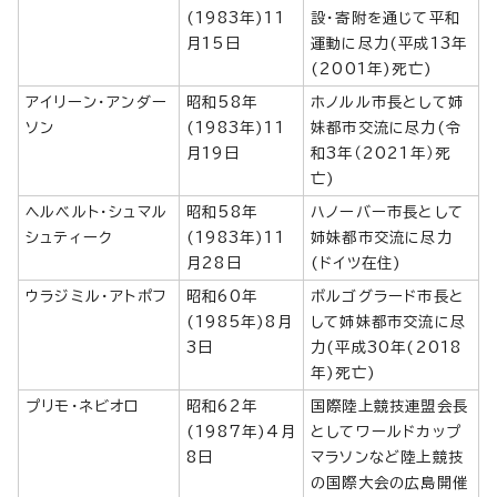
(1983年)11
設・寄附を通じて平和
月15日
運動に尽力(平成13年
(2001年)死亡)
アイリーン・アンダー
昭和58年
ホノルル市長として姉
ソン
(1983年)11
妹都市交流に尽力(令
月19日
和3年（2021年）死
亡)
ヘルベルト・シュマル
昭和58年
ハノーバー市長として
シュティーク
(1983年)11
姉妹都市交流に尽力
月28日
(ドイツ在住)
ウラジミル・アトポフ
昭和60年
ボルゴグラード市長と
(1985年)8月
して姉妹都市交流に尽
3日
力(平成30年(2018
年)死亡)
プリモ・ネビオロ
昭和62年
国際陸上競技連盟会長
(1987年)4月
としてワールドカップ
8日
マラソンなど陸上競技
の国際大会の広島開催