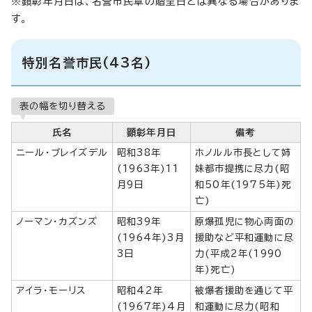
※顕彰年月日は、名誉市民章の贈呈日とは異なる場合がありま
す。
特別名誉市民(43名)
表の幅を切り替える
氏名
顕彰年月日
備考
ニール・ブレイズデル
昭和38年
ホノルル市長として姉
(1963年)11
妹都市提携に尽力(昭
月9日
和50年(1975年)死
亡)
ノーマン・カズンズ
昭和39年
原爆孤児に物心両面の
(1964年)3月
援助など平和運動に尽
3日
力(平成2年(1990
年)死亡)
アイラ・モーリス
昭和42年
被爆者援助を通じて平
(1967年)4月
和運動に尽力(昭和