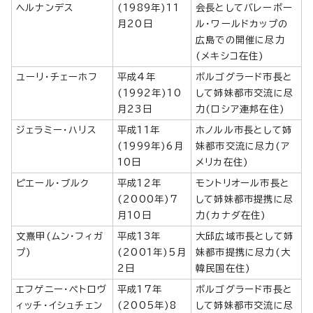
ヘルナンデス
(1989年)11
会長としてバレーボー
月20日
ル・ワールドカップの
広島での開催に尽力
(メキシコ在住)
ユーリ・チェーホフ
平成4年
ボルゴグラード市長と
(1992年)10
して姉妹都市交流に尽
月23日
力(ロシア連邦在住)
ジェラミー・ハリス
平成11年
ホノルル市長として姉
(1999年)6月
妹都市交流に尽力(ア
10日
メリカ在住)
ピエール・ブルク
平成12年
モントリオール市長と
(2000年)7
して姉妹都市提携に尽
月10日
力(カナダ在住)
文熹甲(ムン・フィガ
平成13年
大邱広域市長として姉
プ)
(2001年)5月
妹都市提携に尽力(大
2日
韓民国在住)
エフゲニー・ペトロヴ
平成17年
ボルゴグラード市長と
ィッチ・イシュチェン
(2005年)8
して姉妹都市交流に尽