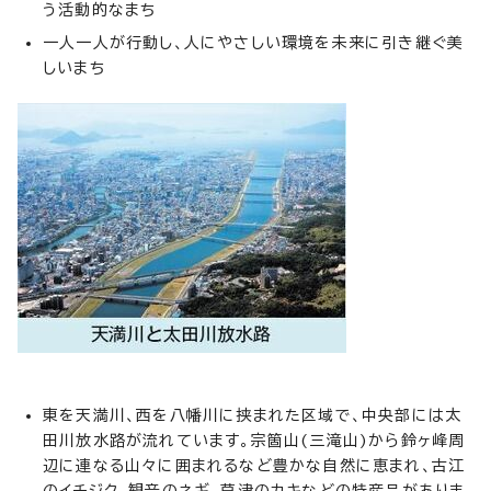
う活動的なまち
一人一人が行動し、人にやさしい環境を未来に引き継ぐ美
しいまち
東を天満川、西を八幡川に挟まれた区域で、中央部には太
田川放水路が流れています。宗箇山(三滝山)から鈴ヶ峰周
辺に連なる山々に囲まれるなど豊かな自然に恵まれ、古江
のイチジク、観音のネギ、草津のカキなどの特産品がありま