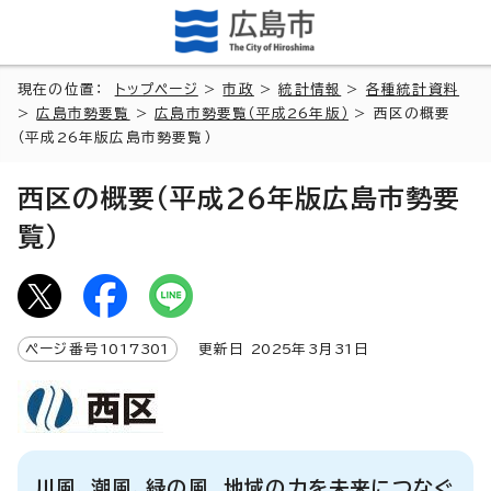
現在の位置：
トップページ
>
市政
>
統計情報
>
各種統計資料
>
広島市勢要覧
>
広島市勢要覧（平成26年版）
> 西区の概要
（平成26年版広島市勢要覧）
西区の概要（平成26年版広島市勢要
覧）
ページ番号
1017301
更新日
2025
年3月
31
日
川風、潮風、緑の風 地域の力を未来につなぐ