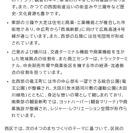
す。また、かつての西国街道沿いの街並みや三瀧寺など歴
史・文化資源も豊かです。
東部の三篠や大芝は住宅と商業・工業機能とが複合した市
街地であり、中広町から「西風新都」に向けて広島高速4号
線が通じています。また、西部の丘陵には住宅団地が形成
されています。
己斐および横川は、交通ターミナル機能や商業機能を生か
した地域拠点の役割を、また商工センターは、トラックターミ
ナル、中央卸売市場や商業街区を擁する市の経済・流通拠
点の役割を担っています。
北西部の竜王町には市の中心部を一望できる総合公園(竜
王公園)が整備され、太田川放水路河川敷の運動公園(太田
川緑地)とともに、身近な憩いの場として親しまれており、
南東部の観音新町では、ヨットハーバー(観音マリーナ)や商
業施設が整備され、レジャー・レクリエーション空間が形作ら
れています。
西区では、次の4つのまちづくりのテーマに基づいて、区民の