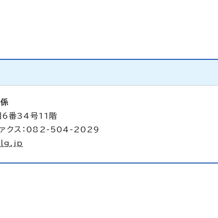
析係
6番34号11階
ァクス：082-504-2029
lg.jp