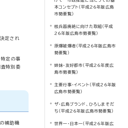
けて 市政推進に当たっての基
本コンセプト（平成26年版広島
市勢要覧）
核兵器廃絶に向けた取組（平成
26年版広島市勢要覧）
で決定され
原爆被爆者（平成26年版広島市
勢要覧）
、特定の事
姉妹・友好都市（平成26年度広
調査特別委
島市勢要覧）
主要行事・イベント（平成26年版
広島市勢要覧）
ザ・広島ブランド、ひろしまそだ
ち（平成26年版広島市勢要覧）
長の補助機
世界一・日本一（平成26年版広