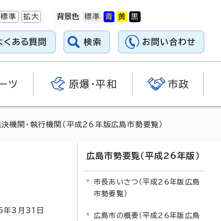
標準
拡大
背景色
よくある質問
検索
お問い合わせ
ーツ
原爆・平和
市政
議決機関・執行機関（平成26年版広島市勢要覧）
広島市勢要覧（平成26年版）
市長あいさつ（平成26年版広島
市勢要覧）
5
年3月
31
日
広島市の概要（平成26年版広島