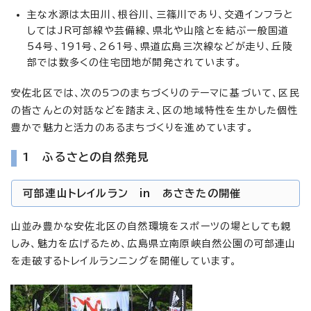
主な水源は太田川、根谷川、三篠川であり、交通インフラと
してはJR可部線や芸備線、県北や山陰とを結ぶ一般国道
54号、191号、261号、県道広島三次線などが走り、丘陵
部では数多くの住宅団地が開発されています。
安佐北区では、次の5つのまちづくりのテーマに基づいて、区民
の皆さんとの対話などを踏まえ、区の地域特性を生かした個性
豊かで魅力と活力のあるまちづくりを進めています。
1 ふるさとの自然発見
可部連山トレイルラン in あさきたの開催
山並み豊かな安佐北区の自然環境をスポーツの場としても親
しみ、魅力を広げるため、広島県立南原峡自然公園の可部連山
を走破するトレイルランニングを開催しています。