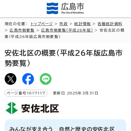
現在の位置：
トップページ
>
市政
>
統計情報
>
各種統計資料
>
広島市勢要覧
>
広島市勢要覧（平成26年版）
> 安佐北区の概
要（平成26年版広島市勢要覧）
安佐北区の概要（平成26年版広島市
勢要覧）
ページ番号
1017117
更新日
2025
年3月
31
日
みんなが支え合う 自然と歴史の安佐北区