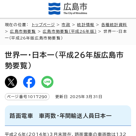
現在の位置：
トップページ
>
市政
>
統計情報
>
各種統計資料
>
広島市勢要覧
>
広島市勢要覧（平成26年版）
> 世界一・日本
一（平成26年版広島市勢要覧）
世界一・日本一（平成26年版広島市
勢要覧）
ページ番号
1017290
更新日
2025
年3月
31
日
路面電車 車両数・年間輸送人員日本一
平成26年(2014年)3月末現在、路面電車の車両数は132