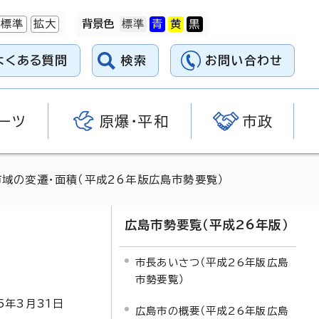
標準
拡大
背景色
よくある質問
検索
お問い合わせ
ーツ
原爆・平和
市政
市域の変遷・面積（平成26年版広島市勢要覧）
広島市勢要覧（平成26年版）
市長あいさつ（平成26年版広島
市勢要覧）
5
年3月
31
日
広島市の概要（平成26年版広島