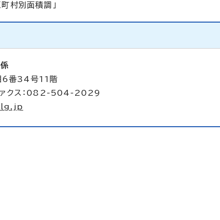
区町村別面積調」
析係
6番34号11階
ァクス：082-504-2029
lg.jp