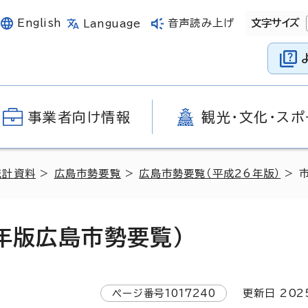
English
音声読み上げ
文字サイズ
Language
事業者向け情報
観光・文化・スポ
統計資料
>
広島市勢要覧
>
広島市勢要覧（平成26年版）
> 
年版広島市勢要覧）
ページ番号
1017240
更新日
202