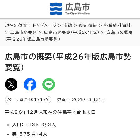
現在の位置：
トップページ
>
市政
>
統計情報
>
各種統計資料
>
広島市勢要覧
>
広島市勢要覧（平成26年版）
> 広島市の概要
（平成26年版広島市勢要覧）
広島市の概要（平成26年版広島市勢
要覧）
ページ番号
1017177
更新日
2025
年3月
31
日
平成26年12月末現在の住民基本台帳人口
人口：
1,188,398人
男：
575,414人