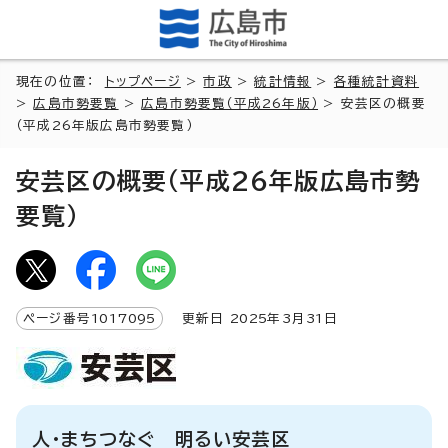
現在の位置：
トップページ
>
市政
>
統計情報
>
各種統計資料
>
広島市勢要覧
>
広島市勢要覧（平成26年版）
> 安芸区の概要
（平成26年版広島市勢要覧）
安芸区の概要（平成26年版広島市勢
要覧）
ページ番号
1017095
更新日
2025
年3月
31
日
人・まちつなぐ 明るい安芸区