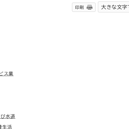
大きな文字
印刷
ビス業
及び水道
費生活