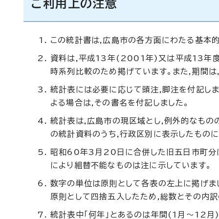
ご利用上の注意
この統計書は,広島市の各方面にわたる基本
資料は,平成13年(2001年)又は平成13年
時系列比較のため掲げています。また,期間は
統計表には必要に応じて頭注,脚注を付記しま
よる場合は,その書名を付記しました。
統計表は,広島市の現区域とし,例外的なもの
の統計資料のうち,行政区別に表示したもの
昭和60年3月20日に合併した旧五日市町分
により組替不能なものは注に示しています。
数字の単位は原則として各表の左上に掲げまし
原則として四捨五入したため,総数とその内訳
統計表中「何年」とあるのは年間(1月～12月)