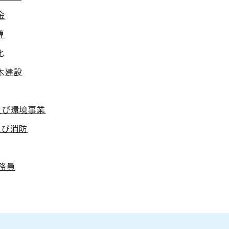
金
算
化
木建設
及び環境事業
及び消防
務員