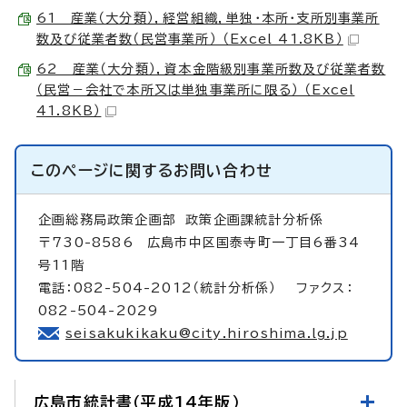
61 産業（大分類），経営組織，単独・本所・支所別事業所
数及び従業者数（民営事業所） （Excel 41.8KB）
62 産業（大分類），資本金階級別事業所数及び従業者数
（民営－会社で本所又は単独事業所に限る） （Excel
41.8KB）
このページに関する
お問い合わせ
企画総務局政策企画部
政策企画課統計分析係
〒730-8586 広島市中区国泰寺町一丁目6番34
号11階
電話：082-504-2012（統計分析係） ファクス：
082-504-2029
seisakukikaku@city.hiroshima.lg.jp
広島市統計書（平成14年版）