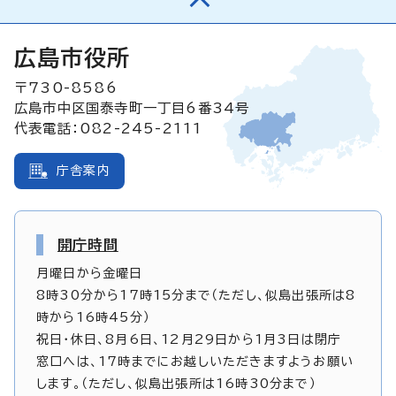
広島市役所
〒730-8586
広島市中区国泰寺町一丁目6番34号
代表電話：082-245-2111
庁舎案内
開庁時間
月曜日から金曜日
8時30分から17時15分まで（ただし、似島出張所は8
時から16時45分）
祝日・休日、8月6日、12月29日から1月3日は閉庁
窓口へは、17時までにお越しいただきますようお願い
します。（ただし、似島出張所は16時30分まで）