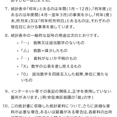
必ずしも一致しません。
統計表中「何年」とあるのは年間(1月～12月),「何年度」と
あるのは年度間(4月～翌年3月)の事実を示し,「何年(度)
末,何月末」又は「何年何月何日」とあるものは,それぞれの
現在日における事実を表しています。
統計表中の一般的な記号の用途は次のとおりです。
「―」 皆無又は該当数字のないもの
「△」 負数=減少したもの
「…」 資料がないか不明のもの
「X」 数字の公表を差し控えるもの
「0」 該当数字を四捨五入した結果,単位に満たな
いもの
インターネット等での表記の関係上,正字を使用していない
箇所があります。(例:安佐南区祇園の「祇」の字)
この統計書に収録した統計資料について,さらに詳細な資
料が必要な場合,あるいは疑義がある場合は,各資料の出所