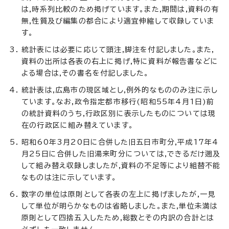
は,時系列比較のため掲げています。また,期間は,資料の有
無,性質及び編集の都合により適宜伸縮して収録していま
す。
統計表には必要に応じて頭注,脚注を付記しました。また,
資料の出所は各表の右上に掲げ,特に資料が報告書などに
よる場合は,その書名を付記しました。
統計表は,広島市の現区域とし,例外的なもののみ注に示し
ています。なお,政令指定都市移行(昭和55年4月1日)前
の統計資料のうち,行政区別に表示したものについては現
在の行政区に組み替えています。
昭和60年3月20日に合併した旧五日市町分,平成17年4
月25日に合併した旧湯来町分については,できるだけ遡及
して組み替え収録しましたが,資料の不足等により組替不能
なものは注に示しています。
数字の単位は原則として各表の左上に掲げましたが,一見
して単位が明らかなものは省略しました。また,単位未満は
原則として四捨五入したため,総数とその内訳の合計とは