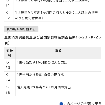
K-
1世帯当たり平均1か月間の家計（二人以上の世帯）
21
K-
1世帯当たり平均1か月間の収入と支出（二人以上の世帯
22
のうち勤労者世帯）
表の幅を切り替える
全国消費実態調査及び全国家計構造調査結果（K-23～K-25
表）
表番
表名
号
K-
1世帯当たり1か月間の収入と支出
23
K-
1世帯当たり貯蓄・負債の現在高
24
K-
購入先別1世帯当たり1か月間の支出
25
このページの先頭へ戻る