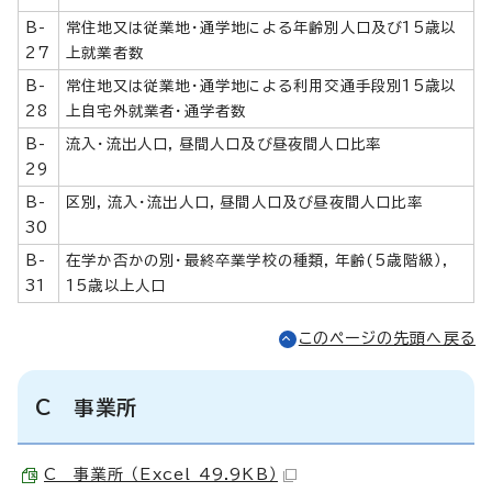
B-
常住地又は従業地・通学地による年齢別人口及び15歳以
27
上就業者数
B-
常住地又は従業地・通学地による利用交通手段別15歳以
28
上自宅外就業者・通学者数
B-
流入・流出人口，昼間人口及び昼夜間人口比率
29
B-
区別，流入・流出人口，昼間人口及び昼夜間人口比率
30
B-
在学か否かの別・最終卒業学校の種類，年齢(5歳階級），
31
15歳以上人口
このページの先頭へ戻る
C 事業所
C 事業所 （Excel 49.9KB）