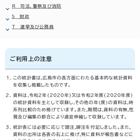
R 司法，警察及び消防
S 財政
T 選挙及び公務員
ご利用上の注意
この統計書は,広島市の各方面にわたる基本的な統計資料
を収集し掲載したものです。
資料は,令和2年(2020年)又は令和2年度(2020年度)
の統計資料を主として収録し,その他の年(度)の資料は,時
系列比較のため掲げています。また,期間は,資料の有無,性
質及び編集の都合により適宜伸縮して収録しています。
統計表には必要に応じて頭注,脚注を付記しました。また,
資料の出所は各表の右上に掲げ,特に資料が報告書などに