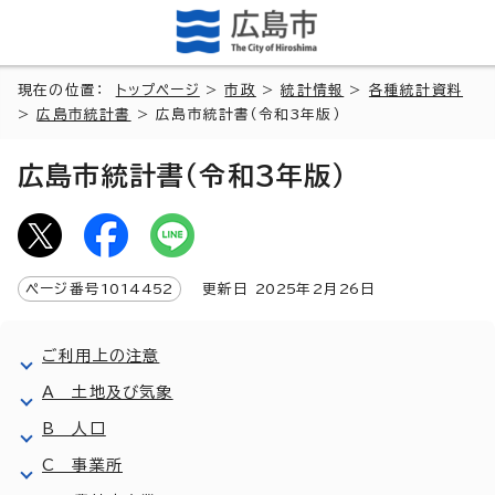
現在の位置：
トップページ
>
市政
>
統計情報
>
各種統計資料
>
広島市統計書
> 広島市統計書（令和3年版）
広島市統計書（令和3年版）
ページ番号
1014452
更新日
2025
年2月
26
日
ご利用上の注意
A 土地及び気象
B 人口
C 事業所