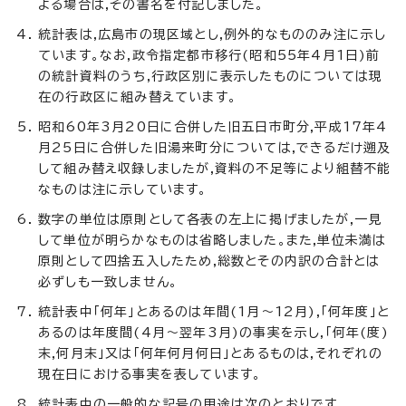
よる場合は,その書名を付記しました。
統計表は,広島市の現区域とし,例外的なもののみ注に示し
ています。なお,政令指定都市移行(昭和55年4月1日)前
の統計資料のうち,行政区別に表示したものについては現
在の行政区に組み替えています。
昭和60年3月20日に合併した旧五日市町分,平成17年4
月25日に合併した旧湯来町分については,できるだけ遡及
して組み替え収録しましたが,資料の不足等により組替不能
なものは注に示しています。
数字の単位は原則として各表の左上に掲げましたが,一見
して単位が明らかなものは省略しました。また,単位未満は
原則として四捨五入したため,総数とその内訳の合計とは
必ずしも一致しません。
統計表中「何年」とあるのは年間(1月～12月),「何年度」と
あるのは年度間(4月～翌年3月)の事実を示し,「何年(度)
末,何月末」又は「何年何月何日」とあるものは,それぞれの
現在日における事実を表しています。
統計表中の一般的な記号の用途は次のとおりです。