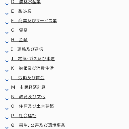
D 農林水産業
E 製造業
F 商業及びサービス業
G 貿易
H 金融
I 運輸及び通信
J 電気・ガス及び水道
K 物価及び消費生活
L 労働及び賃金
M 市民経済計算
N 教育及び文化
O 住居及び土木建築
P 社会福祉
Q 衛生，公害及び環境事業