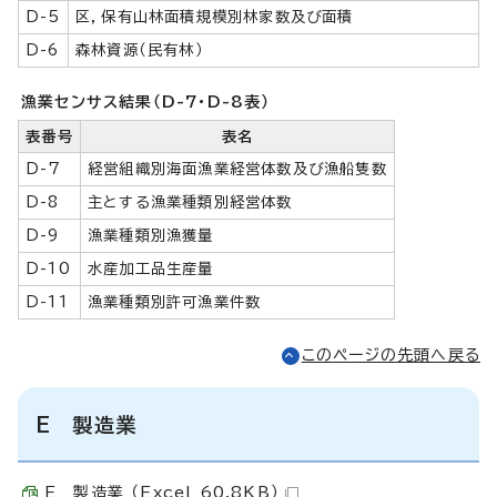
D-5
区，保有山林面積規模別林家数及び面積
D-6
森林資源（民有林）
漁業センサス結果（D-7・D-8表）
表番号
表名
D-7
経営組織別海面漁業経営体数及び漁船隻数
D-8
主とする漁業種類別経営体数
D-9
漁業種類別漁獲量
D-10
水産加工品生産量
D-11
漁業種類別許可漁業件数
このページの先頭へ戻る
E 製造業
E 製造業 （Excel 60.8KB）