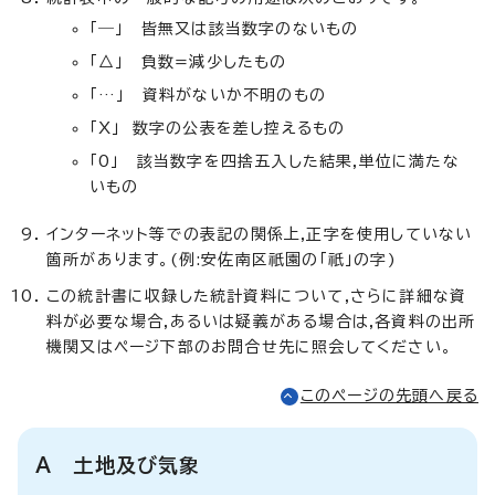
「―」 皆無又は該当数字のないもの
「△」 負数=減少したもの
「…」 資料がないか不明のもの
「X」 数字の公表を差し控えるもの
「0」 該当数字を四捨五入した結果,単位に満たな
いもの
インターネット等での表記の関係上,正字を使用していない
箇所があります。(例:安佐南区祇園の「祇」の字)
この統計書に収録した統計資料について,さらに詳細な資
料が必要な場合,あるいは疑義がある場合は,各資料の出所
機関又はページ下部のお問合せ先に照会してください。
このページの先頭へ戻る
A 土地及び気象