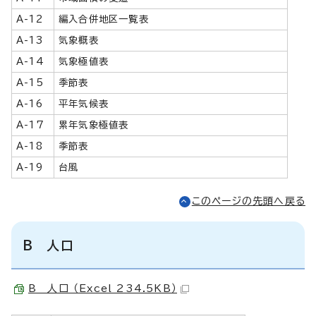
A-12
編入合併地区一覧表
A-13
気象概表
A-14
気象極値表
A-15
季節表
A-16
平年気候表
A-17
累年気象極値表
A-18
季節表
A-19
台風
このページの先頭へ戻る
B 人口
B 人口 （Excel 234.5KB）