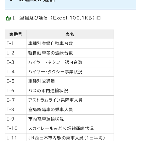
I 運輸及び通信 （Excel 100.1KB）
表番号
表名
I-1
車種別登録自動車台数
I-2
軽自動車等の登録台数
I-3
ハイヤー・タクシー認可台数
I-4
ハイヤー・タクシー事業状況
I-5
車種別交通量
I-6
バスの市内運輸状況
I-7
アストラムライン乗降車人員
I-8
宮島線電車の乗車人員
I-9
市内電車運輸状況
I-10
スカイレールみどり坂線運輸状況
I-11
JR西日本市内駅の乗車人員（1日平均）