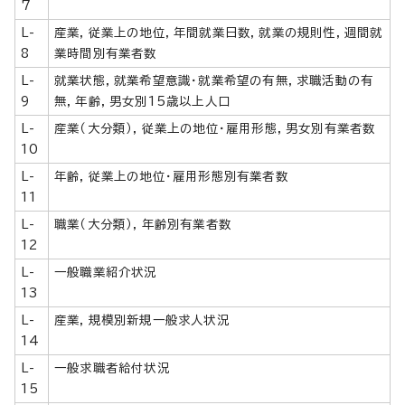
7
L-
産業，従業上の地位，年間就業日数，就業の規則性，週間就
8
業時間別有業者数
L-
就業状態，就業希望意識・就業希望の有無，求職活動の有
9
無，年齢，男女別15歳以上人口
L-
産業（大分類），従業上の地位・雇用形態，男女別有業者数
10
L-
年齢，従業上の地位・雇用形態別有業者数
11
L-
職業（大分類），年齢別有業者数
12
L-
一般職業紹介状況
13
L-
産業，規模別新規一般求人状況
14
L-
一般求職者給付状況
15