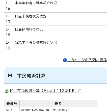
L-
中高年齢者の職業紹介状況
16
L-
日雇求職者就労状況
17
L-
日雇保険給付状況
18
L-
新規学卒者の職業紹介状況
19
このページの先頭へ戻る
M 市民経済計算
M 市民経済計算 （Excel 112.8KB）
表番号
表名
M-1
経済活動別市内総生産（名目）