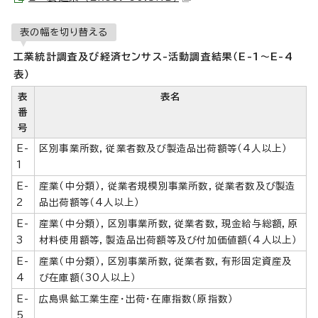
表の幅を切り替える
工業統計調査及び経済センサス-活動調査結果（E-1～E-4
表）
表
表名
番
号
E-
区別事業所数，従業者数及び製造品出荷額等（4人以上）
1
E-
産業（中分類），従業者規模別事業所数，従業者数及び製造
2
品出荷額等（4人以上）
E-
産業（中分類），区別事業所数，従業者数，現金給与総額，原
3
材料使用額等，製造品出荷額等及び付加価値額（4人以上）
E-
産業（中分類），区別事業所数，従業者数，有形固定資産及
4
び在庫額（30人以上）
E-
広島県鉱工業生産・出荷・在庫指数（原指数）
5