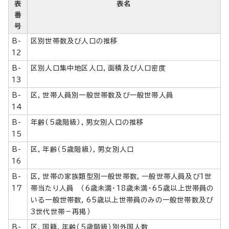
表
表名
番
号
B-
区別世帯数及び人口の推移
12
B-
区別人口集中地区人口，面積及び人口密度
13
B-
区，世帯人員別一般世帯数及び一般世帯人員
14
B-
年齢（5歳階級），男女別人口の推移
15
B-
区，年齢（5歳階級），男女別人口
16
B-
区，世帯の家族類型別一般世帯数，一般世帯人員及び1世
17
帯当たり人員 （6歳未満・18歳未満・65歳以上世帯員の
いる一般世帯数，65歳以上世帯員のみの一般世帯数及び
3世代世帯－再掲）
B-
区，国籍，年齢（5歳階級）別外国人数