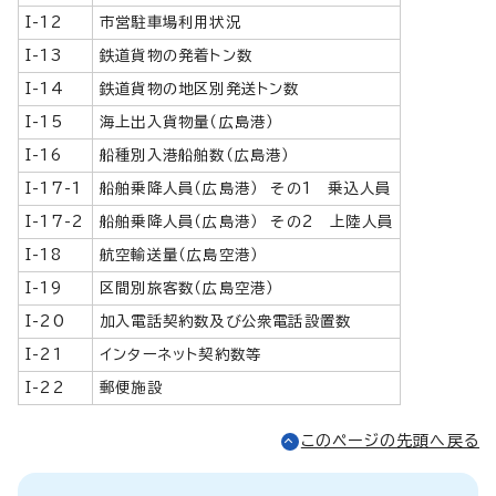
I-12
市営駐車場利用状況
I-13
鉄道貨物の発着トン数
I-14
鉄道貨物の地区別発送トン数
I-15
海上出入貨物量（広島港）
I-16
船種別入港船舶数（広島港）
I-17-1
船舶乗降人員（広島港） その1 乗込人員
I-17-2
船舶乗降人員（広島港） その2 上陸人員
I-18
航空輸送量（広島空港）
I-19
区間別旅客数（広島空港）
I-20
加入電話契約数及び公衆電話設置数
I-21
インターネット契約数等
I-22
郵便施設
このページの先頭へ戻る