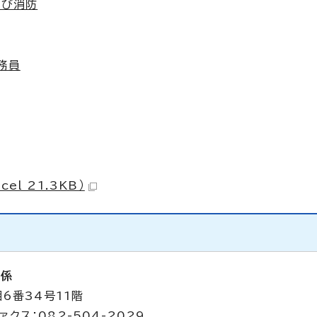
及び消防
務員
l 21.3KB）
析係
6番34号11階
ァクス：082-504-2029