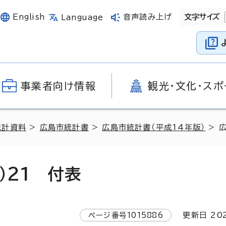
English
音声読み上げ
文字サイズ
Language
事業者向け情報
観光・文化・スポ
統計資料
>
広島市統計書
>
広島市統計書（平成14年版）
> 
）21 付表
ページ番号
1015886
更新日
20