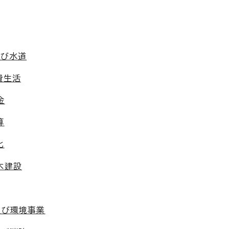
及び水道
費生活
金
算
化
木建設
及び環境事業