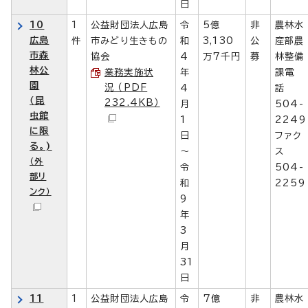
日
10
1
公益財団法人広島
令
5億
非
農林水
広島
件
市みどり生きもの
和
3,130
公
産部農
市森
協会
4
万7千円
募
林整備
林公
業務実施状
年
課電
園
況 （PDF
4
話
（昆
232.4KB）
月
504-
虫館
1
2249
に限
日
ファク
る。)
～
ス
（外
令
504-
部リ
和
2259
ンク）
9
年
3
月
31
日
11
1
公益財団法人広島
令
7億
非
農林水