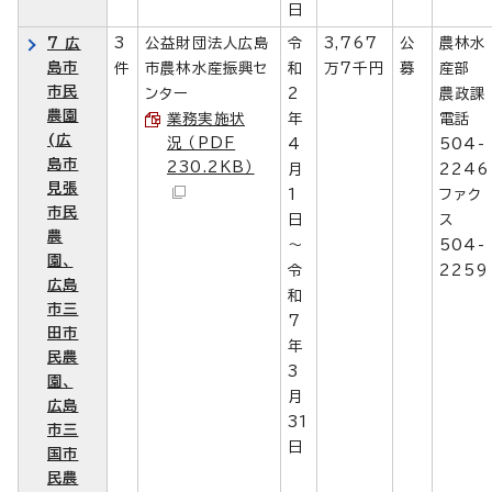
日
7 広
3
公益財団法人広島
令
3,767
公
農林水
島市
件
市農林水産振興セ
和
万7千円
募
産部
市民
ンター
2
農政課
農園
業務実施状
年
電話
(広
況 （PDF
4
504-
島市
230.2KB）
月
2246
見張
1
ファク
市民
日
ス
農
～
504-
園、
令
2259
広島
和
市三
7
田市
年
民農
3
園、
月
広島
31
市三
日
国市
民農