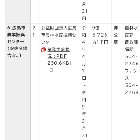
月
31
日
6 広島市
2
公益財団法人広島
令
9億
非
農林水
農業振興
件
市農林水産振興セ
和
5,726
公
産部
センター
ンター
4
万1千円
募
農政課
(安佐分場
業務実施状
年
電話
含む。)
況 （PDF
4
504-
230.6KB）
月
2246
1
ファク
日
ス
～
504-
令
2259
和
9
年
3
月
31