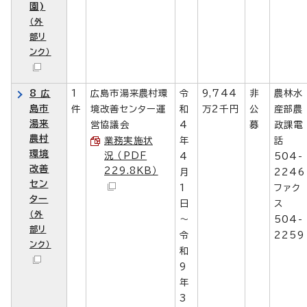
園)
（外
部リ
ンク）
8 広
1
広島市湯来農村環
令
9,744
非
農林水
島市
件
境改善センター運
和
万2千円
公
産部農
湯来
営協議会
4
募
政課電
農村
業務実施状
年
話
環境
況 （PDF
4
504-
改善
229.8KB）
月
2246
セン
1
ファク
ター
日
ス
（外
～
504-
部リ
令
2259
ンク）
和
9
年
3