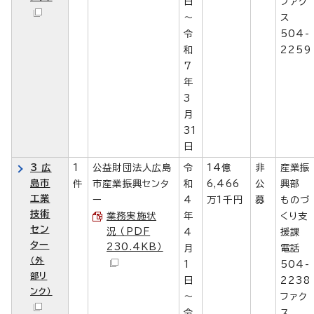
日
ファク
～
ス
令
504-
和
2259
7
年
3
月
31
日
3 広
1
公益財団法人広島
令
14億
非
産業振
島市
件
市産業振興センタ
和
6,466
公
興部
工業
ー
4
万1千円
募
ものづ
技術
業務実施状
年
くり支
セン
況 （PDF
4
援課
ター
230.4KB）
月
電話
（外
1
504-
部リ
日
2238
ンク）
～
ファク
令
ス