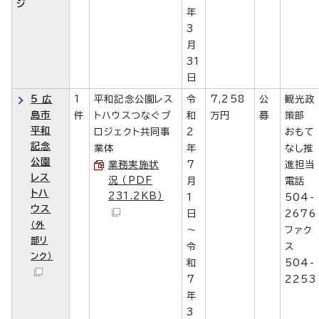
ジ
年
3
月
31
日
5 広
1
平和記念公園レス
令
7,258
公
観光政
島市
件
トハウスつなぐプ
和
万円
募
策部
平和
ロジェクト共同事
2
おもて
記念
業体
年
なし推
公園
業務実施状
7
進担当
レス
況 （PDF
月
電話
トハ
231.2KB）
1
504-
ウス
日
2676
（外
～
ファク
部リ
令
ス
ンク）
和
504-
7
2253
年
3