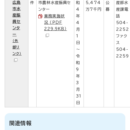
広島
件
市農林水産振興セ
和
5,474
公
産部水
市水
ンター
4
万7千円
募
産課電
産振
業務実施状
年
話
興セ
況 （PDF
4
504-
ンタ
229.9KB）
月
2252
ー
1
ファク
（外
日
ス
部リ
～
504-
ンク）
令
2259
和
9
年
3
月
31
日
関連情報