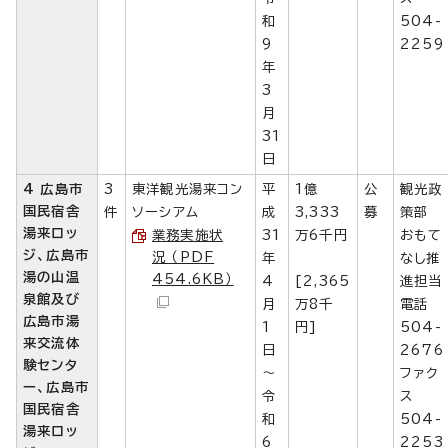
和
504-
9
2259
年
3
月
31
日
4 広島市
3
東洋観光湯来コン
平
1億
公
観光政
国民宿舎
件
ソーシアム
成
3,333
募
策部
湯来ロッ
業務実施状
31
万6千円
おもて
ジ、広島市
況 （PDF
年
なし推
湯の山温
454.6KB）
4
[2,365
進担当
泉館及び
月
万8千
電話
広島市湯
1
円]
504-
来交流体
日
2676
験センタ
～
ファク
ー、広島市
令
ス
国民宿舎
和
504-
湯来ロッ
6
2253