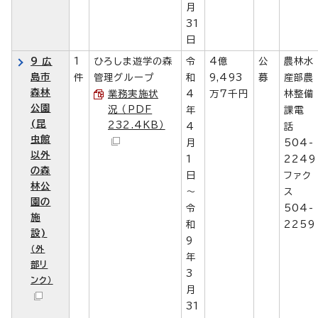
月
31
日
9 広
1
ひろしま遊学の森
令
4億
公
農林水
島市
件
管理グループ
和
9,493
募
産部農
森林
業務実施状
4
万7千円
林整備
公園
況 （PDF
年
課電
(昆
232.4KB）
4
話
虫館
月
504-
以外
1
2249
の森
日
ファク
林公
～
ス
園の
令
504-
施
和
2259
設)
9
（外
年
部リ
3
ンク）
月
31