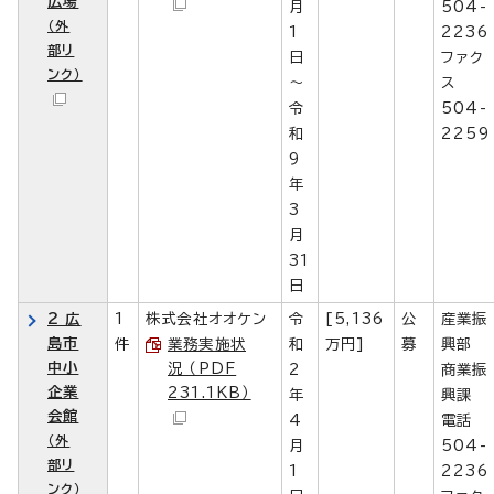
広場
月
504-
（外
1
2236
部リ
日
ファク
ンク）
～
ス
令
504-
和
2259
9
年
3
月
31
日
2 広
1
株式会社オオケン
令
[5,136
公
産業振
島市
件
業務実施状
和
万円]
募
興部
中小
況 （PDF
2
商業振
企業
231.1KB）
年
興課
会館
4
電話
（外
月
504-
部リ
1
2236
ンク）