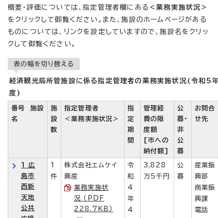
概要・評価については、指定管理者欄にある
＜業務実施状況＞
をクリックして御覧ください。また、施設のホームページがある
ものについては、リンクを設定していますので、施設名をクリッ
クして御覧ください。
表の幅を切り替える
経済観光局所管施設に係る指定管理者の業務実施状況(令和5
度)
番号 施設
施
指定管理者
指
管理経
公
お問合
名
設
＜業務実施状況＞
定
費の限
募・
せ先
数
期
度額
非
間
[市への
公
納付額]
募
1 広
1
株式会社エムケイ
令
3,828
公
産業振
島市
件
興産
和
万5千円
募
興部
西新
業務実施状
4
商業振
天地
況 （PDF
年
興課
公共
228.7KB）
4
電話