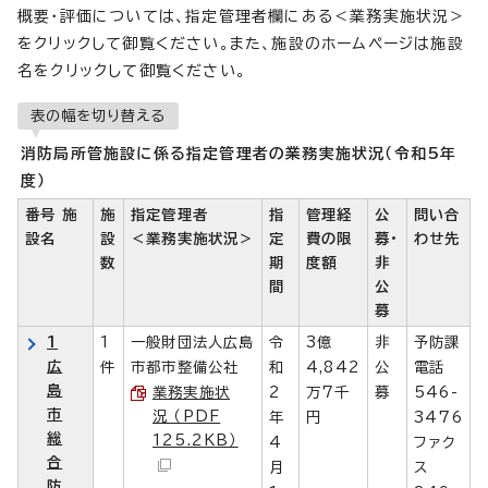
概要・評価については、指定管理者欄にある＜業務実施状況＞
をクリックして御覧ください。また、施設のホームページは施設
名をクリックして御覧ください。
表の幅を切り替える
消防局所管施設に係る指定管理者の業務実施状況（令和5年
度）
番号 施
施
指定管理者
指
管理経
公
問い合
設名
設
＜業務実施状況＞
定
費の限
募・
わせ先
数
期
度額
非
間
公
募
1
1
一般財団法人広島
令
3億
非
予防課
広
件
市都市整備公社
和
4,842
公
電話
島
業務実施状
2
万7千
募
546-
市
況 （PDF
年
円
3476
総
125.2KB）
4
ファク
合
月
ス
防