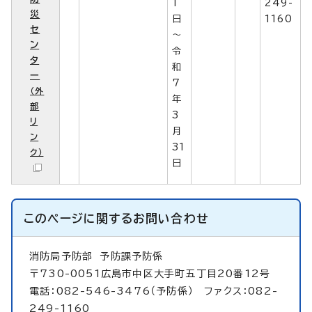
1
249-
災
日
1160
セ
～
ン
令
タ
和
ー
7
（外
年
部
3
リ
月
ン
31
ク）
日
このページに関する
お問い合わせ
消防局予防部
予防課予防係
〒730-0051広島市中区大手町五丁目20番12号
電話：082-546-3476（予防係） ファクス：082-
249-1160