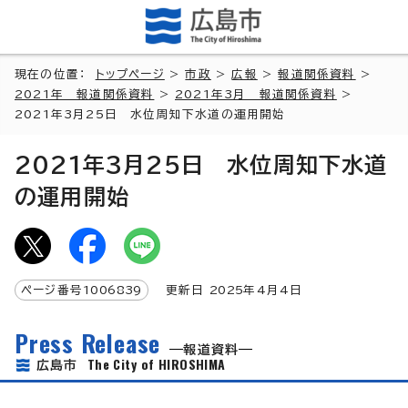
現在の位置：
トップページ
>
市政
>
広報
>
報道関係資料
>
2021年 報道関係資料
>
2021年3月 報道関係資料
>
2021年3月25日 水位周知下水道の運用開始
2021年3月25日 水位周知下水道
の運用開始
ページ番号
1006839
更新日
2025
年4月4日
Press Release
報道資料
The City of HIROSHIMA
広島市