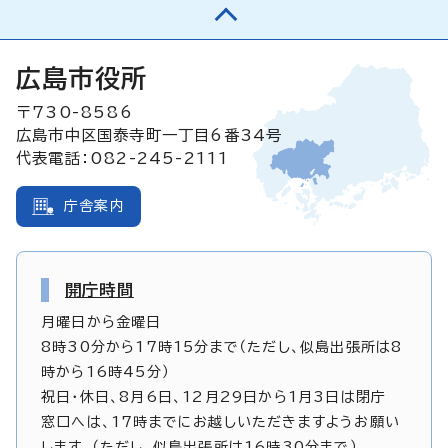
広島市役所
〒730-8586
広島市中区国泰寺町一丁目6番34号
代表電話：082-245-2111
庁舎案内
開庁時間
月曜日から金曜日
8時30分から17時15分まで（ただし、似島出張所は8
時から16時45分）
祝日・休日、8月6日、12月29日から1月3日は閉庁
窓口へは、17時までにお越しいただきますようお願い
します。（ただし、似島出張所は16時30分まで）