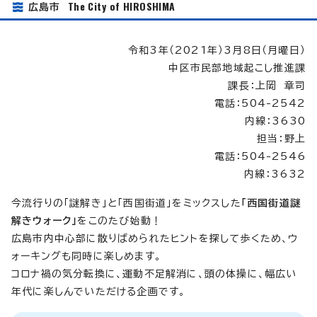
The City of HIROSHIMA
広島市
令和3年（2021年）3月8日（月曜日）
中区市民部地域起こし推進課
課長：上岡 章司
電話：504-2542
内線：3630
担当：野上
電話：504-2546
内線：3632
今流行りの「謎解き」と「西国街道」をミックスした
「西国街道謎
解きウォーク」
をこのたび始動！
広島市内中心部に散りばめられたヒントを探して歩くため、ウ
ォーキングも同時に楽しめます。
コロナ禍の気分転換に、運動不足解消に、頭の体操に、幅広い
年代に楽しんでいただける企画です。