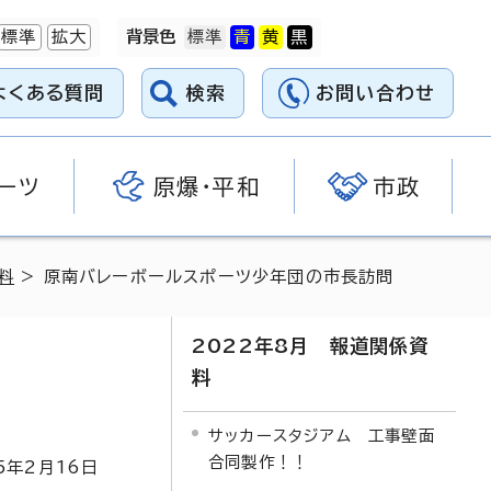
標準
拡大
背景色
よくある質問
検索
お問い合わせ
ーツ
原爆・平和
市政
料
> 原南バレーボールスポーツ少年団の市長訪問
2022年8月 報道関係資
料
サッカースタジアム 工事壁面
合同製作！！
5
年2月
16
日