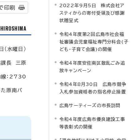
2022年9月5日 株式会社ア
で印刷
スティからの寄付受領及び感謝
状贈呈式
f HIROSHIMA
令和4年度第2回広島市社会福
祉審議会児童福祉専門分科会(子
日（水曜日）
ども・子育て会議)の開催
興課長 三原
令和4年度安佐南区散乱ごみ追
放キャンペーン
内線：2730
令和4年8月30日 広島市競争
した原南バ
入札参加資格者の指名停止措置
広島サーティーズの市長訪問
令和4年度広島市優良建設工事
等表彰式の開催