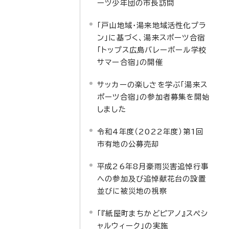
ーツ少年団の市長訪問
「戸山地域・湯来地域活性化プラ
ン」に基づく、湯来スポーツ合宿
「トップス広島バレーボール学校
サマー合宿」の開催
サッカーの楽しさを学ぶ「湯来ス
ポーツ合宿」の参加者募集を開始
しました
令和4年度（2022年度）第1回
市有地の公募売却
平成26年8月豪雨災害追悼行事
への参加及び追悼献花台の設置
並びに被災地の視察
「『紙屋町まちかどピアノ』スペシ
ャルウィーク」の実施