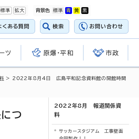
標準
拡大
背景色
よくある質問
検索
お問い合わせ
ーツ
原爆・平和
市政
料
> 2022年8月4日 広島平和記念資料館の開館時間
2022年8月 報道関係資
長につ
料
サッカースタジアム 工事壁面
合同製作！！