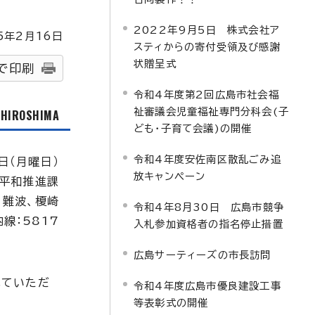
2022年9月5日 株式会社ア
5
年2月
16
日
スティからの寄付受領及び感謝
状贈呈式
で印刷
令和4年度第2回広島市社会福
祉審議会児童福祉専門分科会(子
f HIROSHIMA
ども・子育て会議)の開催
令和4年度安佐南区散乱ごみ追
日（月曜日）
放キャンペーン
平和推進課
、難波、榎崎
令和4年8月30日 広島市競争
内線：5817
入札参加資格者の指名停止措置
広島サーティーズの市長訪問
れていただ
令和4年度広島市優良建設工事
等表彰式の開催