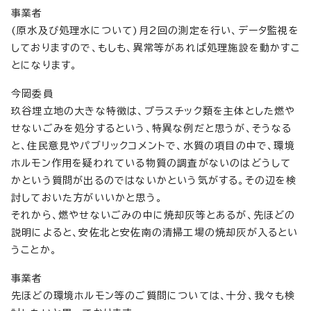
事業者
(原水及び処理水について)月2回の測定を行い、データ監視を
しておりますので、もしも、異常等があれば処理施設を動かすこ
とになります。
今岡委員
玖谷埋立地の大きな特徴は、プラスチック類を主体とした燃や
せないごみを処分するという、特異な例だと思うが、そうなる
と、住民意見やパブリックコメントで、水質の項目の中で、環境
ホルモン作用を疑われている物質の調査がないのはどうして
かという質問が出るのではないかという気がする。その辺を検
討しておいた方がいいかと思う。
それから、燃やせないごみの中に焼却灰等とあるが、先ほどの
説明によると、安佐北と安佐南の清掃工場の焼却灰が入るとい
うことか。
事業者
先ほどの環境ホルモン等のご質問については、十分、我々も検