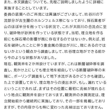
また、水文調査についても、先程ご説明しましたように詳細に
実施することとしています。
委員の底質へのご所見には異議がございまして、玖谷川の下
流部分が古生層のホルンフェルス帯になっており、採石業者が
山のほぼ半分を削っている状況で、これが太田川の合流点に至
り、破砕物が砂洲を作っている状態です。当初、埋立地を作る
前にも採石場の影響が既に存在するのではないか。例えば、岩
石を破砕したことに伴う重金属の溶出が川に、現にあるのでは
ないかという観点から調査しまして、玖谷埋立地ができる前か
ら今のような状態がありました。
現在、観測井を2か所設けていますが、これは断層破砕帯を調
査し、見かけ上にしても埋立地を経由している断層破砕帯の末
端に、ボーリング調査をして地下水流があるかどうかも確認し
た上で設置しており、埋立地からの浸出水が、もし、漏れている
ということであれば、まずはその位置に最初に兆候が現れると
いう地点に観測井を設けております。観測井の水質測定は、埋
立開始前から継続的に実施しており、その一部を掲載しており
ますが、その内容からも特に変わった兆候は出ておりません。