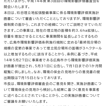
ただいまから、平成14年度第3回目の環境影響評価審査会を
開会いたします。
本日は、玖谷埋立地拡張整備事業に係る環境影響評価実施計
画書について審査いただくこととしておりますが、環境影響評
価制度の面から、これまでの経緯についてご説明させていただ
きます。この事業は、現在の埋立地の面積を約3.6ha拡張し、
容量を増加させるとともに事業期間を延長しようとするもの
で、広島市環境影響評価条例施行規則に定める「最終処分場の
規模の変更の事業であって埋立処分場所の面積が3ヘクタール
以上増加するもの」に該当することから、条例に基づき、平成
14年5月27日に事業者である広島市から環境影響評価実施
計画書が提出され、5月31日に公告し、7月1日までの1か月間
縦覧に供しました。なお、環境の保全の見地からの意見書の提
出期限は7月15日となっております。
市長は、環境影響評価審査会のご意見を聞き、実施計画書につ
いて環境保全の見地から検討した結果に基づく意見を事業者
に述べることとされていることから、この実施計画書について
ご審議をお願いいたします。