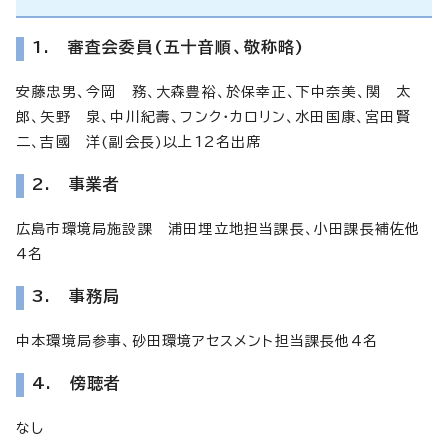
1. 審査会委員(五十音順、敬称略)
安藤忠男、今岡 務、大森豊裕、於保幸正、下中奈美、関 太
郎、矢野 泉、中川紀壽、フンク・カロリン、水田国康、宮田賢
二、吉國 洋(副会長)以上12名出席
2. 事業者
広島市環境局施設課 浦田埋立地担当課長、小田課長補佐他
4名
3. 事務局
中本環境局参事、砂田環境アセスメント担当課長他4名
4. 傍聴者
なし