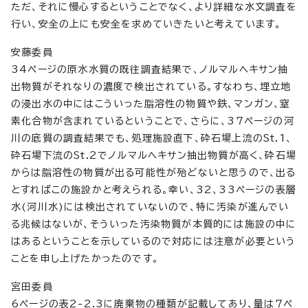
ただ、それに慢心するということでなく、より詳細な水文調査を
行い、安全の上にも安全を求めていきたいと考えています。
安藤委員
34ページの原水水質の既往調査結果で、ノルマルヘキサン抽
出物質がそれなりの濃度で検出されている。すなわち、埋立地
の浸出水の中にはこういった脂溶性の物質や鉄、マンガン、窒
素化合物が含まれているということで、さらに、37ページの河
川の底質の調査結果でも、処理施設直下、砕石場上流のSt.1、
砕石場下流のSt.2でノルマルヘキサン抽出物質が高く、砕石場
からは脂溶性の物質が出る可能性が殆どないと思うので、出る
とすればこの施設かと考えられる。幸い、32、33ページの表層
水(河川水)には検出されていないので、特に汚染が進んでい
る兆候はないが、そういった汚染物質が本質的には施設の中に
はあるということを示しているので対応には注意が必要という
ことを申し上げたかったのです。
宮田委員
6ページの表2-2.3に廃棄物の種類が記載してあり、量は7ペ