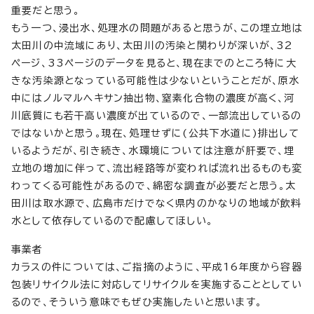
重要だと思う。
もう一つ、浸出水、処理水の問題があると思うが、この埋立地は
太田川の中流域にあり、太田川の汚染と関わりが深いが、32
ページ、33ページのデータを見ると、現在までのところ特に大
きな汚染源となっている可能性は少ないということだが、原水
中にはノルマルヘキサン抽出物、窒素化合物の濃度が高く、河
川底質にも若干高い濃度が出ているので、一部流出しているの
ではないかと思う。現在、処理せずに(公共下水道に)排出して
いるようだが、引き続き、水環境については注意が肝要で、埋
立地の増加に伴って、流出経路等が変われば流れ出るものも変
わってくる可能性があるので、綿密な調査が必要だと思う。太
田川は取水源で、広島市だけでなく県内のかなりの地域が飲料
水として依存しているので配慮してほしい。
事業者
カラスの件については、ご指摘のように、平成16年度から容器
包装リサイクル法に対応してリサイクルを実施することとしてい
るので、そういう意味でもぜひ実施したいと思います。