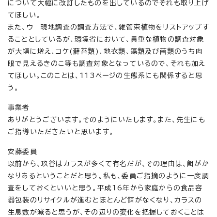
について大幅に改訂したものを出しているのでそれも取り上げ
てほしい。
また、ウ 現地調査の調査方法で、維管束植物をリストアップす
ることとしているが、環境省において、貴重な植物の調査対象
が大幅に増え、コケ(蘚苔類)、地衣類、藻類及び菌類のうち肉
眼で見えるきのこ等も調査対象となっているので、それも加え
てほしい。このことは、113ページの生態系にも関係すると思
う。
事業者
ありがとうございます。そのようにいたします。また、先生にも
ご指導いただきたいと思います。
安藤委員
以前から、玖谷はカラスが多くて有名だが、その理由は、餌がか
なりあるということだと思う。私も、委員ご指摘のように一度調
査をしておくといいと思う。平成16年から家庭からの食品容
器包装のリサイクルが進むとほとんど餌がなくなり、カラスの
生息数が減ると思うが、その辺りの変化を把握しておくことは