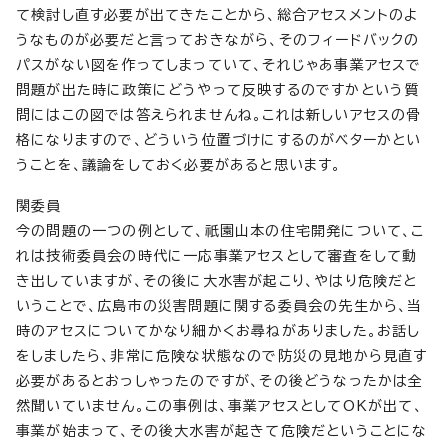
て検討し直す必要が出てきたことから、総合アセスメントのよ
うなものが必要だと言っておきながら、そのフィードバックの
パスがない図を作ってしまっていて、それじゃあ事業アセスで
問題が出た時に政策にどうやって反映するのですかという質
問にはこの図では答えられませんね。これは新しいアセスの骨
格になりますので、どういう位置づけにするのがベターかとい
うことを、議論をしておく必要があると思います。
関委員
今の問題の一つの例として、祇園山本の住宅開発について、こ
れは技術委員会の時代に一応事業アセスとして審査をして動
き出していますが、その後に大水害が起こり、やはり危険だと
いうことで、広島市の災害問題に関する委員会の先生から、当
時のアセスについてかなり細かくお尋ねがありました。お話し
をしましたら、非常に危険な状態なので防災の見地から見直す
必要があるとおっしゃったのですが、その後どうなったかは全
然聞いていません。この事例は、事業アセスとしてOKが出て、
事業が始まって、その後大水害が起きて危険だということにな