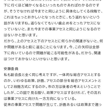
下に行くほど細かくなるといったものであればわかるのです
が、そうでなければ今までと同じように具体化してくる段階で、
これはちょっとおかしいとなったときに、もう返れないという
話がありますね。返らなくてもいい歯止めをとったアセスにな
っていないと、また今までの事業アセスと同じようになるので
はないかと思います。
だから、上のアセスと下のアセスとに何らかの関連がないと、何
か問題があると前に返ることになります。今、この矢印は全部
下に向いているので問題が起こる可能性がある。だから、関連
はつけておかないといけないと思います。
安藤委員
私も副会長と全く同じ考えですが、一体的な総合アセスとする
のか、いわゆる政策、計画、アセスの部分を総合アセスメントと
して2段階方式にするのか。市の方は後者の考えということで
したが、この図で見る限り、政策アセスはするけれど、その流れ
は事業アセスに向けた一方方向になっている。
従来の事業アセスで問題が生じて、計画あるいは政策まで遡っ