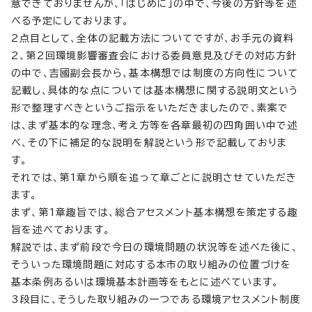
意できておりませんが、「はじめに」の中で、今後の方針等を述
べる予定にしております。
2点目として、全体の記載方法についてですが、お手元の資料
2、第2回環境影響審査会における委員意見及びその対応方針
の中で、吉國副会長から、基本構想では制度の方向性について
記載し、具体的な点については基本構想に関する説明文という
形で整理すべきというご指示をいただきましたので、素案で
は、まず基本的な理念、考え方等を各章最初の四角囲い中で述
べ、その下に補足的な説明を解説という形で記載しておりま
す。
それでは、第1章から順を追って章ごとに説明させていただき
ます。
まず、第1章趣旨では、総合アセスメント基本構想を策定する趣
旨を述べております。
解説では、まず前段で今日の環境問題の状況等を述べた後に、
そういった環境問題に対応する本市の取り組みの位置づけを
基本条例あるいは環境基本計画等をもとに述べています。
3段目に、そうした取り組みの一つである環境アセスメント制度