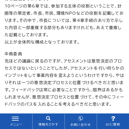
10ページの第6章では、参加する主体の役割ということで、計
画等の策定者、市長、市民、環境NPOなどの役割を記載してお
ります。その中で、市長については、第4章手続のあり方で示し
た内容と一部重複する部分もありますけれども、あえて重複し
た記載としております。
以上が全体的な構成となっております。
中島委員
先ほどの議論に戻るのですが、アセスメントは意思決定のプロ
セスではないということでしたが、アセスメントを行い何らかの
インプットをして事業内容を変えようというわけですから、やは
りそれは一つの意思決定プロセスと位置づけるべきだと思いま
す。フィードバックは常に必要なことですから、限界はあるかも
しれませんが、意思決定プロセスと位置づけて、その中にフィー
ドバックのパスを入れることを考えるべきだと思います。
副会長
私は4ページの図3に問題が集約されていると思います。図3
メニュー
情報をさがす
AIに質問
お問い合わせ