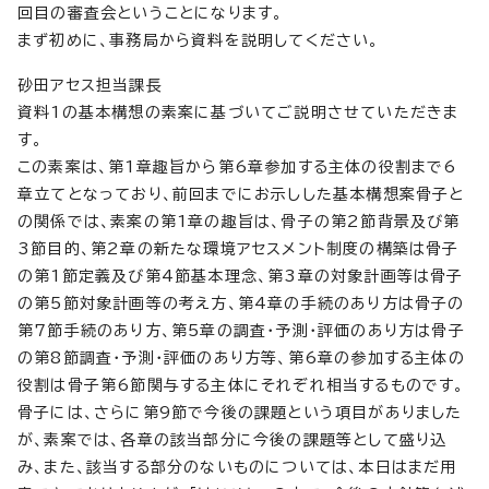
回目の審査会ということになります。
まず初めに、事務局から資料を説明してください。
砂田アセス担当課長
資料1の基本構想の素案に基づいてご説明させていただきま
す。
この素案は、第1章趣旨から第6章参加する主体の役割まで6
章立てとなっており、前回までにお示しした基本構想案骨子と
の関係では、素案の第1章の趣旨は、骨子の第2節背景及び第
3節目的、第2章の新たな環境アセスメント制度の構築は骨子
の第1節定義及び第4節基本理念、第3章の対象計画等は骨子
の第5節対象計画等の考え方、第4章の手続のあり方は骨子の
第7節手続のあり方、第5章の調査・予測・評価のあり方は骨子
の第8節調査・予測・評価のあり方等、第6章の参加する主体の
役割は骨子第6節関与する主体にそれぞれ相当するものです。
骨子には、さらに第9節で今後の課題という項目がありました
が、素案では、各章の該当部分に今後の課題等として盛り込
み、また、該当する部分のないものについては、本日はまだ用