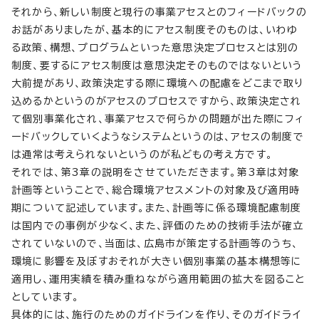
それから、新しい制度と現行の事業アセスとのフィードバックの
お話がありましたが、基本的にアセス制度そのものは、いわゆ
る政策、構想、プログラムといった意思決定プロセスとは別の
制度、要するにアセス制度は意思決定そのものではないという
大前提があり、政策決定する際に環境への配慮をどこまで取り
込めるかというのがアセスのプロセスですから、政策決定され
て個別事業化され、事業アセスで何らかの問題が出た際にフィ
ードバックしていくようなシステムというのは、アセスの制度で
は通常は考えられないというのが私どもの考え方です。
それでは、第3章の説明をさせていただきます。第3章は対象
計画等ということで、総合環境アセスメントの対象及び適用時
期について記述しています。また、計画等に係る環境配慮制度
は国内での事例が少なく、また、評価のための技術手法が確立
されていないので、当面は、広島市が策定する計画等のうち、
環境に影響を及ぼすおそれが大きい個別事業の基本構想等に
適用し、運用実績を積み重ねながら適用範囲の拡大を図ること
としています。
具体的には、施行のためのガイドラインを作り、そのガイドライ