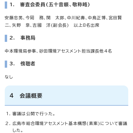
1. 審査会委員(五十音順、敬称略)
安藤忠男、今岡 務、関 太郎、中川紀壽、中島正博、宮田賢
二、矢野 泉、吉國 洋(副会長) 以上8名出席
2. 事務局
中本環境局参事、砂田環境アセスメント担当課長他4名
3. 傍聴者
なし
4 会議概要
審議は公開で行った。
広島市総合環境アセスメント基本構想(素案)について審議
した。