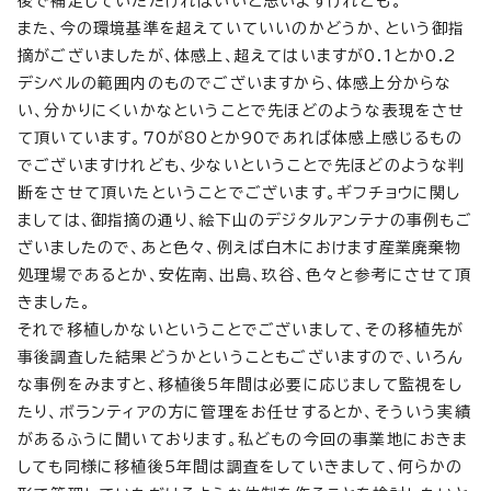
後で補足していただければいいと思いますけれども。
また、今の環境基準を超えていていいのかどうか、という御指
摘がございましたが、体感上、超えてはいますが0.1とか0.2
デシベルの範囲内のものでございますから、体感上分からな
い、分かりにくいかなということで先ほどのような表現をさせ
て頂いています。70が80とか90であれば体感上感じるもの
でございますけれども、少ないということで先ほどのような判
断をさせて頂いたということでございます。ギフチョウに関し
ましては、御指摘の通り、絵下山のデジタルアンテナの事例もご
ざいましたので、あと色々、例えば白木におけます産業廃棄物
処理場であるとか、安佐南、出島、玖谷、色々と参考にさせて頂
きました。
それで移植しかないということでございまして、その移植先が
事後調査した結果どうかということもございますので、いろん
な事例をみますと、移植後5年間は必要に応じまして監視をし
たり、ボランティアの方に管理をお任せするとか、そういう実績
があるふうに聞いております。私どもの今回の事業地におきま
しても同様に移植後5年間は調査をしていきまして、何らかの