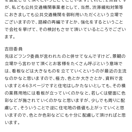
が、私ども公共交通機関事業者として、当然、渋滞緩和対策等
におきましても公共交通機関を御利用いただくという立場で
ございますので、路線の再編ですとか、強化をするということ
で会社を挙げて、その検討もさせて頂いているところでござい
ます。
吉田委員
先ほどフンク委員が言われたのと併せてなんですけど、景観の
立場から言わせて頂くとお客様をたくさん呼ぶという意味で
は、看板などは大きなものを立てていくというのが最近の主流
なのかなと思いますので、極力、色とか大きさとか、資料で言
いますと463ページですと住宅はしかたないとしても、その横
の業務用地には看板が立っていくのかなと、若しくは壁面に色
彩などが施されていくのかなと思いますが、少しでも周りに配
慮して、そういうことで逆に住宅地の価値も上がっていくと思
いますので、色とか色彩などにも十分に配慮して頂ければと思
います。