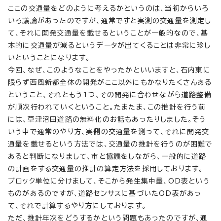
ここの交通量をどのように考えるかというのは、当初からいろ
いろ議論があったのですが、通常ですと実測の交通量を測定し
て、それに開発交通量を載せるということが一般的なので、基
本的に交通量が減るというデータが出てくることは非常に珍し
いということになります。
今回、なぜ、このようなことをやったかといいますと、石内東に
限らず西風新都全体の開発がここ以外にもかなりたくさんある
ということ、それともう1つ、その開発に合わせながら道路整備
が順次行われていくということ。たまたま、この推計を行う前
には、草津沼田道路の無料化のお話もあったりしました。そう
いう中で通常のやり方、実側の交通量を測って、それに開発交
通量を載せるという方法では、交通量の推計を行うのが困難で
あると判断になりまして、市と協議をしながら、一般的に道路
の計画をする交通量の推計の算定方法を採用しております。
ブロック単位に分けまして、そこから発生集中量、OD表という
ものがあるのですが、道路センサスに基づいたOD表があっ
て、それで計算するやり方にしております。
ただ、推計年次をどうするかという問題もあったのですが、通