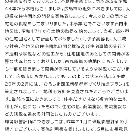
の事業を行っておりまして、不動産事業では、団地造成を昭和
44年から本格化させました。広島市の近郊におきましては、大
規模な住宅団地の開発を実施致しまして、今まで8つの団地と
宅地の供給をしてまいりました。本事業地でございます石内東
地区は、昭和47年から土地の取得を始めまして、当初、郊外型
の住宅団地として計画しておりましたが、少子高齢化、人口減
少社会、他地区の住宅団地の開発推進及び住宅事情の先行き
不透明な状況などの理由から、住宅団地のみとしての開発が困
難な状況となっておりました。西風新都の他地区におきまして
も一部を除きまして開発が停滞しているような状況がございま
して、広島市におかれましても、このような状況を踏まえ平成
20年の2月には、「ひろしま西風新都都市づくり推進プラン」を
策定されまして、土地利用方針を見直されたところでございま
す。当該地区におきましても、住宅だけではなく複合的な土地
利用が可能になったもので、住宅の他、商業施設、物流施設な
どの誘致を進める計画としたものでございます。
環境影響評価につきましては、昨年の1月に環境影響評価の手
続きでございます実施計画書を提出しまして、5月に市長意見