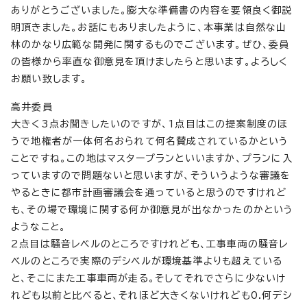
ありがとうございました。膨大な準備書の内容を要領良く御説
明頂きました。お話にもありましたように、本事業は自然な山
林のかなり広範な開発に関するものでございます。ぜひ、委員
の皆様から率直な御意見を頂けましたらと思います。よろしく
お願い致します。
高井委員
大きく3点お聞きしたいのですが、1点目はこの提案制度のほ
うで地権者が一体何名おられて何名賛成されているかという
ことですね。この地はマスタープランといいますか、プランに入
っていますので問題ないと思いますが、そういうような審議を
やるときに都市計画審議会を通っていると思うのですけれど
も、その場で環境に関する何か御意見が出なかったのかという
ようなこと。
2点目は騒音レベルのところですけれども、工事車両の騒音レ
ベルのところで実際のデシベルが環境基準よりも超えている
と、そこにまた工事車両が走る。そしてそれでさらに少ないけ
れども以前と比べると、それほど大きくないけれども0.何デシ