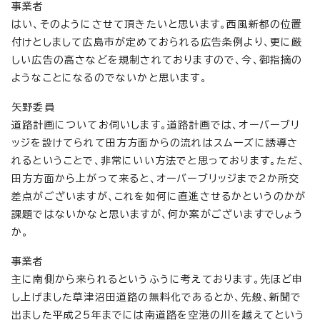
事業者
はい、そのようにさせて頂きたいと思います。西風新都の位置
付けとしまして広島市が定めておられる広告条例より、更に厳
しい広告の高さなどを規制されておりますので、今、御指摘の
ようなことになるのでないかと思います。
矢野委員
道路計画についてお伺いします。道路計画では、オーバーブリ
ッジを設けてられて田方方面からの流れはスムーズに誘導さ
れるということで、非常にいい方法でと思っております。ただ、
田方方面から上がって来ると、オーバーブリッジまで2か所交
差点がございますが、これを如何に直進させるかというのかが
課題ではないかなと思いますが、何か案がございますでしょう
か。
事業者
主に南側から来られるというふうに考えております。先ほど申
し上げました草津沼田道路の無料化であるとか、先般、新聞で
出ました平成25年までには南道路を空港の川を越えてという