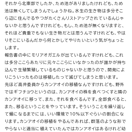
それから北東部でしたか、ため池がありましたけれども、ため
池は無くしてしまうんでしょうかね。水生の生き物は多分そこ
ら辺に住んでるやつがたくさんリストアップされているんじゃ
ないかと思うんですけれども、もし、ため池が無くなりますと、
それほど貴重でもない生き物だとは思うんですけれども、やは
りそこにいるんだから何とかしてやりたいという気がちょっと
します。
報告書の中にモリアオガエルが出ているんですけれども、これ
は多分ここらあたりに元々ここらにいなかったのが誰かが持ち
込んで生殖繁殖しているものじゃないかと思うので、開発によ
りこういったものは移植したって滅びてしまうと思います。
先ほど高井委員からカンアオイの移植なんですけれども、野外
ではギフチョウというのは、カンアオイの株を食べつくすと隣の
カンアオイに移って、また、それを食べるんです。全部食べると、
また、移るということをやっています。そういうことを繰り返し
て蛹になるまでには、いい環境で10%以下ぐらいの割合にな
ります。カンアオイの移植をやるんであれば、群落のような形で
やらないと適当に植えていたんではカンアオイはあるけれど幼