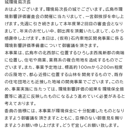
城環境局次長
おはようございます。環境局次長の城でございます。広島市環
境影響評価審査会の開催に当たりまして、一言御挨拶を申し上
げます。先週に引き続きまして本年度第2回目の審査会となり
まして、年末のお忙しい中、御出席を頂戴いたしまして、心から
感謝申し上げます。本日は、(仮称)石内東地区開発事業に係る
環境影響評価準備書について御審議を頂きます。
本事業は、広島市の北西部に位置するひろしま西風新都の南端
に位置し、住宅や商業、業務系の複合用地を造成するものでご
ざいます。また、事業予定地は、標高約100mから200m程度
の丘陵地で、都心近傍に位置する山林を開発するもので、既存
の住宅団地とも近接した地域の開発事業でございます。このた
め、事業実施に当たっては、環境影響評価の結果を環境保全措
置等に適正に反映したものになるよう進めていく必要があると
考えております。
委員の皆様には、本事業が環境保全に十分配慮したものとなり
ますよう御審議を頂きますとともに、忌憚のない御意見を賜り
ますようお願い申し上げます。どうぞ宜しくお願い致します。