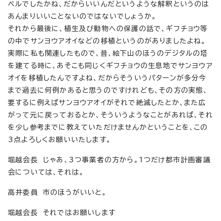
ベルでしたかね、だからいいんだというような解釈というのは
あんまりいいことないのではないでしょうか。
それから最後に、植生及び動物への保護の話で、ギフチョウ等
の中でサンヨウアオイなどの移植というのがありましたよね。
実際に私も関連したもので、昔、絵下山のほうのデジタルの塔
を建てる時に、あそこも同じくギフチョウの生息地でサンヨウア
オイを移植したんですよね、だからそういうパターンが多分今
まで過去に何例かあると思うのですけれども、その方の実態、
要するに例えばサンヨウアオイがそれで絶滅したとか、また広
がって元に戻っておるとか、そういうようなことがあれば、それ
を少し参考までに教えていただけませんかということを、この
3点よろしくお願いいたします。
堀越会長 じゃあ、3つ事業者の方から。1つだけ都市計画審議
会については、それは。
高井委員 市のほうがいいと。
堀越会長 それではお願いします