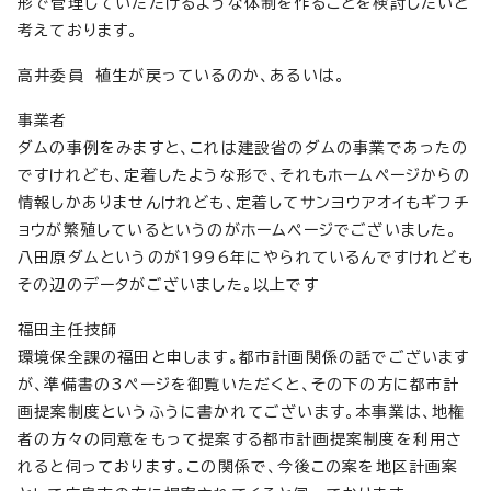
形で管理していただけるような体制を作ることを検討したいと
考えております。
高井委員 植生が戻っているのか、あるいは。
事業者
ダムの事例をみますと、これは建設省のダムの事業であったの
ですけれども、定着したような形で、それもホームページからの
情報しかありませんけれども、定着してサンヨウアオイもギフチ
ョウが繁殖しているというのがホームページでございました。
八田原ダムというのが1996年にやられているんですけれども
その辺のデータがございました。以上です
福田主任技師
環境保全課の福田と申します。都市計画関係の話でございます
が、準備書の3ページを御覧いただくと、その下の方に都市計
画提案制度というふうに書かれてございます。本事業は、地権
者の方々の同意をもって提案する都市計画提案制度を利用さ
れると伺っております。この関係で、今後この案を地区計画案