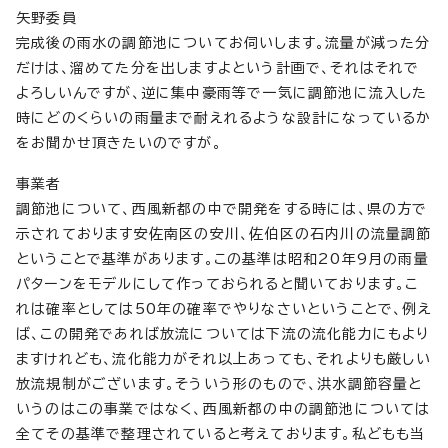
矢野委員
完成後の雨水の調節池についてお伺いします。流量が減った分
だけは、溜めてた分を出しますよという計画で、それはそれで
よろしいんですが、逆に集中豪雨等で一気に調節池に流入した
時にどのくらいの雨量まで耐えれるような設計になっているか
をお聞かせ頂きたいのですが。
事業者
調節池について、西風新都の中で開発をする時には、県の方で
示されております安佐南区の安川、佐伯区の石内川の流量調節
ということで基準があります。この基準は昭和20年9月の雨量
パターンをモデルにして作っておられると聞いております。こ
れは確率としては50年の確率でやりなさいということで、例え
ば、この開発であれば放流については下流の流化能力にもより
ますけれども、流化能力がそれ以上あっても、それよりも厳しい
放流規制がございます。そういう形のもので、洪水調節容量と
いうのはこの事業ではなく、西風新都の中の調節池については
全てその基準で整理されていると考えております。私どもも当