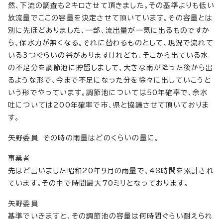
然、下流の調査も2キロさせて頂きました。その基準よりも低い
放流量でここの容量を決定させて頂いています。その容量とは
別に先ほどありました、一部、流出量が一気に出るものですか
ら、保水力が無くなる。それに替わるものとして、現況で流れて
いる3つぐらいの谷がありますけれども、そこから出ている水
の不足分を調節池に貯留しまして、大きな雨が降った後から出
るような形で、今まで不足になった分を徐々に出していこうと
いう形でやっています。調節池については50年確率で、余水
吐については200年確率で市、県と協議させて頂いておりま
す。
矢野委員 その時の雨量はどのくらいの量に。
事業者
先ほど言いました昭和20年9月の雨量で、48時間を累計され
ています。その中で時間最大70ミリとなっております。
矢野委員
基準でいきますと、その調節池の容量は何時間ぐらい耐えられ