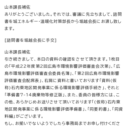
山本課長補佐
ありがとうございました。それでは、審議に先立ちまして、諮問
書を城エネルギー・温暖化対策部長から堀越会長にお渡し致し
ます。
[諮問書を堀越会長に手交]
山本課長補佐
引き続きまして、本日の資料の確認をさせて頂きます。1枚目
の「平成22年度第2回広島市環境影響評価審査会次第」、「広
島市環境影響評価審査会委員名簿」、「第2回広島市環境影響
評価審査会配席表」、右肩に資料と書いております「資料(仮
称)石内東地区開発事業に係る環境影響評価手続き」、それと
「準備書7-14廃棄物等修正版」、また、委員の皆様方には、こ
の他、あらかじめお送りさせて頂いております「(仮称)石内東
地区開発事業に係る環境影響評価準備書」、「同要約書」、「同資
料編」がございます。
もし、お揃いでないようでしたら事務局までお申し付けくださ