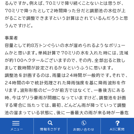
るんですか。例えば、70ミリで降り続くことないとは思うが、
70ミリで降ったとして2時間降った分だと調節池の水位が上
がることで調整できますという計算はされているんだろうと思
うんですけど。
事業者
容量として約8万トンぐらいの水が溜められるようなボリュー
ムかと思います。単純計算で70ミリの水を入れた時には、流域
が約100ヘクタールございますので、その内、全部出ると致し
まして数時間が設定されるかなというふうに思います。
調整池を計画するのは、雨量は24時間が一般的です。それで、
24時間の中で統計処理された降雨強度を基に降雨波形を作
ります。波形形態のピークが前方ではなくて、一番後方にある
時、今はゲリラ豪雨が問題になっていますけど、調整池を計画
する場合に当たっては、最初、どんどん雨が降っていって調整
池の溜まっている状態に、後に一番最大の雨が来る時が一番危
ないとされていますので後方集中という形の波形をもって計
画されます。ですから、どれだけのボリュームでどれだけの時
メニュー
情報をさがす
AIに質問
お問い合わせ