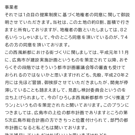
事業者
それでは1点目の提案制度に基づく地権者の同意に関して御説
明させていただきます。当社は、この土地の約8割、面積で行き
ますと所有しておりますが、地権者の数といたしましては、82
名いらっしゃいまして、今のところ同意を頂いているのが、74
名の方の同意を頂いております。
この西風新都における街づくりに関しましては、平成元年11月
に、広島市が建設実施計画というものを策定されて以降、おそ
らくその段階ではそういう都市計画審議会等の審査も受けて
おられるのではないかと思いますけれども、先般、平成20年2
月には先ほど冒頭、御挨拶させていただきましたが、開発が停
滞していることも踏まえまして、見直し検討委員会というのを
立ち上げられまして、今の「ひろしま西風新都都市づくり推進プ
ラン」というものを策定されたと聞いております。このプランに
つきましては、広島市の上位の都市計画でありますところの第
5次広島市総合計画の方できちっと位置付けられて、部門の都
市計画になると私どもは聞いております。