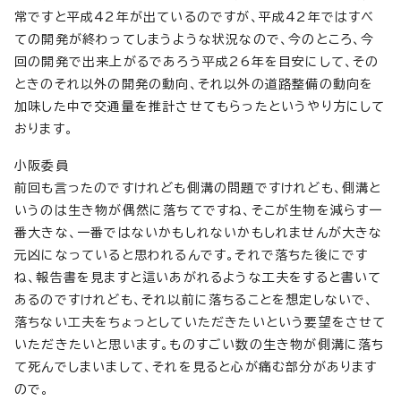
常ですと平成42年が出ているのですが、平成42年ではすべ
ての開発が終わってしまうような状況なので、今のところ、今
回の開発で出来上がるであろう平成26年を目安にして、その
ときのそれ以外の開発の動向、それ以外の道路整備の動向を
加味した中で交通量を推計させてもらったというやり方にして
おります。
小阪委員
前回も言ったのですけれども側溝の問題ですけれども、側溝と
いうのは生き物が偶然に落ちてですね、そこが生物を減らす一
番大きな、一番ではないかもしれないかもしれませんが大きな
元凶になっていると思われるんです。それで落ちた後にです
ね、報告書を見ますと這いあがれるような工夫をすると書いて
あるのですけれども、それ以前に落ちることを想定しないで、
落ちない工夫をちょっとしていただきたいという要望をさせて
いただきたいと思います。ものすごい数の生き物が側溝に落ち
て死んでしまいまして、それを見ると心が痛む部分があります
ので。