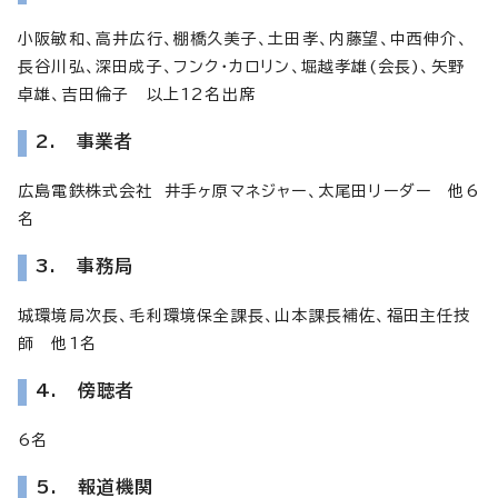
小阪敏和、高井広行、棚橋久美子、土田孝、内藤望、中西伸介、
長谷川弘、深田成子、フンク・カロリン、堀越孝雄(会長)、矢野
卓雄、吉田倫子 以上12名出席
2. 事業者
広島電鉄株式会社 井手ヶ原マネジャー、太尾田リーダー 他6
名
3. 事務局
城環境局次長、毛利環境保全課長、山本課長補佐、福田主任技
師 他1名
4. 傍聴者
6名
5. 報道機関