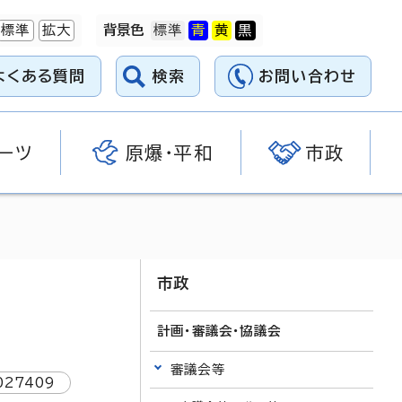
標準
拡大
背景色
よくある質問
検索
お問い合わせ
ーツ
原爆・平和
市政
市政
計画・審議会・協議会
審議会等
027409