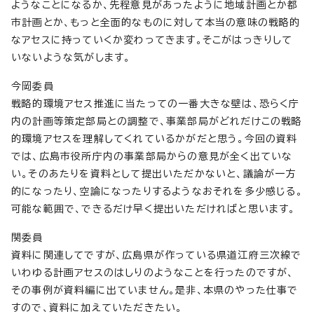
ようなことになるか、先程意見があったように地域計画とか都
市計画とか、もっと全面的なものに対して本当の意味の戦略的
なアセスに持っていくか変わってきます。そこがはっきりして
いないような気がします。
今岡委員
戦略的環境アセス推進に当たっての一番大きな壁は、恐らく庁
内の計画等策定部局との調整で、事業部局がどれだけこの戦略
的環境アセスを理解してくれているかがだと思う。今回の資料
では、広島市役所庁内の事業部局からの意見が全く出ていな
い。そのあたりを資料として提出いただかないと、議論が一方
的になったり、空論になったりするようなおそれを多少感じる。
可能な範囲で、できるだけ早く提出いただければと思います。
関委員
資料に関連してですが、広島県が作っている県道江府三次線で
いわゆる計画アセスのはしりのようなことを行ったのですが、
その事例が資料編に出ていません。是非、本県のやった仕事で
すので、資料に加えていただきたい。