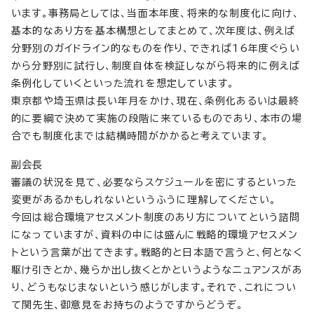
います。事務局としては、当面本年度、将来的な制度化に向け、
基本的なあり方を基本構想としてまとめて、次年度は、例えば
分野別のガイドライン的なものを作り、できれば16年度ぐらい
から分野別に試行し、制度自体を検証しながら将来的に例えば
条例化していくといった流れを想定しています。
東京都や埼玉県は長い年月をかけ、現在、条例化あるいは最終
的に要綱で決めて実施の段階に来ているものであり、本市の場
合でも制度化までは結構時間がかかると考えています。
副会長
審議の状況を見て、必要ならスケジュールを密にするといった
変更があるかもしれないというふうに理解してください。
今回は総合環境アセスメント制度のあり方についてという諮問
になっていますが、資料の中には盛んに戦略的環境アセスメン
トという言葉が出てきます。戦略的と日本語で言うと、何となく
駆け引きとか、幾らか出し抜くとかというようなニュアンスがあ
り、どうもなじまないという感じがします。それで、これについ
て関先生、御意見をお持ちのようですからどうぞ。