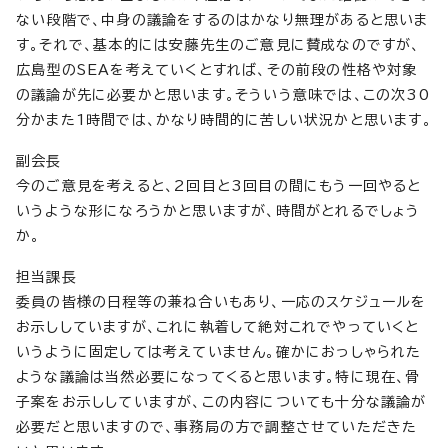
ない段階で、中身の議論をするのはかなり無理があると思いま
す。それで、基本的には安藤先生のご意見に賛成なのですが、
広島型のSEAを考えていくとすれば、その前段の性格や対象
の議論が先に必要かと思います。そういう意味では、この次30
分かまた1時間では、かなり時間的に苦しい状況かと思います。
副会長
今のご意見を考えると、2回目と3回目の間にもう一回やると
いうような形になろうかと思いますが、時間がとれるでしょう
か。
担当課長
委員の皆様の日程等の兼ね合いもあり、一応のスケジュールを
お示ししていますが、これに執着して絶対これでやっていくと
いうように固定しては考えていません。確かにおっしゃられた
ような議論は当然必要になってくると思います。特に現在、骨
子案をお示ししていますが、この内容についても十分な議論が
必要だと思いますので、事務局の方で調整させていただきた