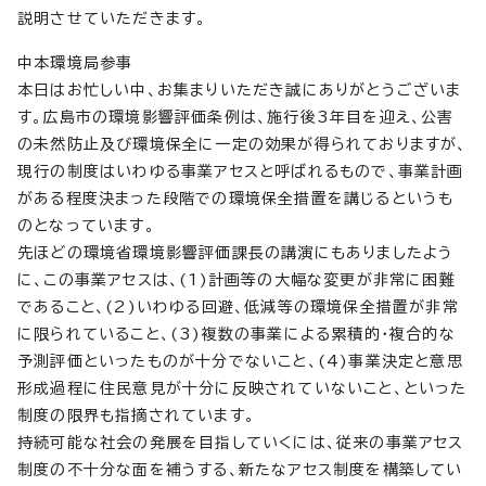
説明させていただきます。
中本環境局参事
本日はお忙しい中、お集まりいただき誠にありがとうございま
す。広島市の環境影響評価条例は、施行後3年目を迎え、公害
の未然防止及び環境保全に一定の効果が得られておりますが、
現行の制度はいわゆる事業アセスと呼ばれるもので、事業計画
がある程度決まった段階での環境保全措置を講じるというも
のとなっています。
先ほどの環境省環境影響評価課長の講演にもありましたよう
に、この事業アセスは、(1)計画等の大幅な変更が非常に困難
であること、(2)いわゆる回避、低減等の環境保全措置が非常
に限られていること、(3)複数の事業による累積的・複合的な
予測評価といったものが十分でないこと、(4)事業決定と意思
形成過程に住民意見が十分に反映されていないこと、といった
制度の限界も指摘されています。
持続可能な社会の発展を目指していくには、従来の事業アセス
制度の不十分な面を補うする、新たなアセス制度を構築してい