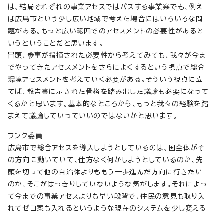
は、結局それぞれの事業アセスではパスする事業案でも、例え
ば広島市という少し広い地域で考えた場合にはいろいろな問
題がある。もっと広い範囲でのアセスメントの必要性があると
いうということだと思います。
冒頭、参事が指摘された必要性から考えてみても、我々が今ま
でやってきたアセスメントをさらによくするという視点で総合
環境アセスメントを考えていく必要がある。そういう視点に立
てば、報告書に示された骨格を踏み出した議論も必要になって
くるかと思います。基本的なところから、もっと我々の経験を踏
まえて議論していっていいのではないかと思います。
フンク委員
広島市で総合アセスを導入しようとしているのは、国全体がそ
の方向に動いていて、仕方なく何かしようとしているのか、先
頭を切って他の自治体よりももう一歩進んだ方向に行きたい
のか、そこがはっきりしていないような気がします。それによっ
て今までの事業アセスよりも早い段階で、住民の意見も取り入
れてゼロ案も入れるというような現在のシステムを少し変える