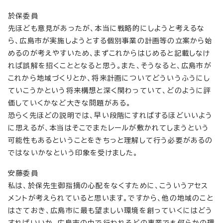
於保委員
先ほども意見があったが、本当に戦略的にしようと考えるな
ら、広島市が実施しようとする個別事業の計画等の立案から始
めるのが考えやすいため、まずこれからはじめると記載しなけ
れば誤解を招くこととなると思う。また、そうなると、広島市が
これから地域づくりとか、将来計画についてどういうふうにし
ていこうかという将来構想と深く関わっていて、どのように評
価していくかなど大きな問題がある。
恐らく先ほどの説明では、早い段階にすればするほどいいよう
に思えるが、本当はそこでまたレールが敷かれてしまうという
可能性もあるということをきちっと理解して行う必要があるの
ではないかなという印象を受けました。
安藤委員
私は、於保先生御指摘の心配をなくすために、こういうアセス
メントが考えられていると思います。ですから、他の地域のこと
はさておき、広島市に最も望ましい環境を創っていくにはどう
すればいいか、広島市の中で行われるどの事業でも何らかの環