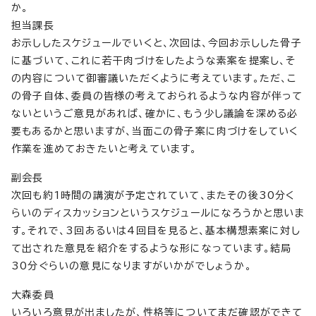
か。
担当課長
お示ししたスケジュールでいくと、次回は、今回お示しした骨子
に基づいて、これに若干肉づけをしたような素案を提案し、そ
の内容について御審議いただくように考えています。ただ、こ
の骨子自体、委員の皆様の考えておられるような内容が伴って
ないというご意見があれば、確かに、もう少し議論を深める必
要もあるかと思いますが、当面この骨子案に肉づけをしていく
作業を進めておきたいと考えています。
副会長
次回も約1時間の講演が予定されていて、またその後30分く
らいのディスカッションというスケジュールになろうかと思いま
す。それで、3回あるいは4回目を見ると、基本構想素案に対し
て出された意見を紹介をするような形になっています。結局
30分ぐらいの意見になりますがいかがでしょうか。
大森委員
いろいろ意見が出ましたが、性格等についてまだ確認ができて