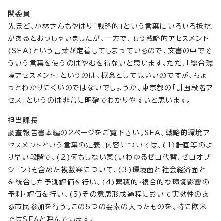
関委員
先ほど、小林さんもやはり「戦略的」という言葉にいろいろ抵抗
があるとおっしゃいましたが、一方で、もう戦略的アセスメント
(SEA)という言葉が定着してしまっているので、文書の中でそ
ういう言葉を使うのはやむを得ないと思います。ただ、「総合環
境アセスメント」というのは、概念としてはいいのですが、ちょ
っとわかりにくいのではないでしょうか。東京都の「計画段階ア
セス」というのは非常に明確でわかりやすいと思います。
担当課長
調査報告書本編の2ページをご覧下さい。SEA、戦略的環境ア
セスメントという言葉の定義、内容については、(1)計画等のよ
り早い段階で、(2)何もしない案(いわゆるゼロ代替、ゼロオプ
ション)も含めた複数案について、(3)環境面と社会経済面と
を統合した予測評価を行い、(4)累積的・複合的な環境影響の
予測・評価を行い、(5)その意思形成過程において実効性のあ
る市民参加を行う。この5つの要素の入ったものを、特に欧米
ではSEAと呼んでいます。