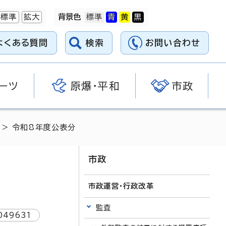
標準
拡大
背景色
よくある質問
検索
お問い合わせ
ーツ
原爆・平和
市政
> 令和8年度公表分
市政
市政運営・行政改革
監査
049631