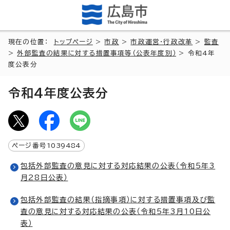
現在の位置：
トップページ
>
市政
>
市政運営・行政改革
>
監査
>
外部監査の結果に対する措置事項等（公表年度別）
> 令和4年
度公表分
令和4年度公表分
ページ番号
1039484
包括外部監査の意見に対する対応結果の公表（令和5年3
月28日公表）
包括外部監査の結果（指摘事項）に対する措置事項及び監
査の意見に対する対応結果の公表（令和5年3月10日公
表）