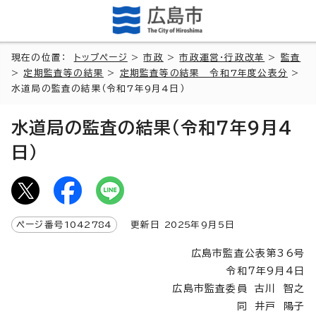
現在の位置：
トップページ
>
市政
>
市政運営・行政改革
>
監査
>
定期監査等の結果
>
定期監査等の結果 令和7年度公表分
>
水道局の監査の結果（令和7年9月4日）
水道局の監査の結果（令和7年9月4
日）
ページ番号
1042784
更新日
2025
年9月5日
広島市監査公表第36号
令和7年9月4日
広島市監査委員 古川 智之
同 井戸 陽子