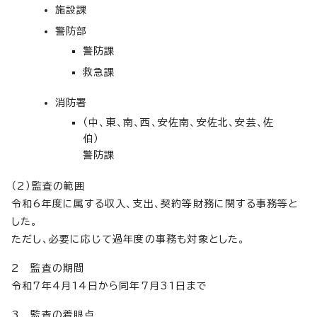
施設課
警防部
警防課
救急課
消防署
（中、東、南、西、安佐南、安佐北、安芸、佐
伯）
警防課
（2）監査の範囲
令和6年度に属する収入、支出、契約等財務に関する事務等と
した。
ただし、必要に応じて過年度の事務も対象とした。
2 監査の期間
令和7年4月14日から同年7月31日まで
3 監査の着眼点