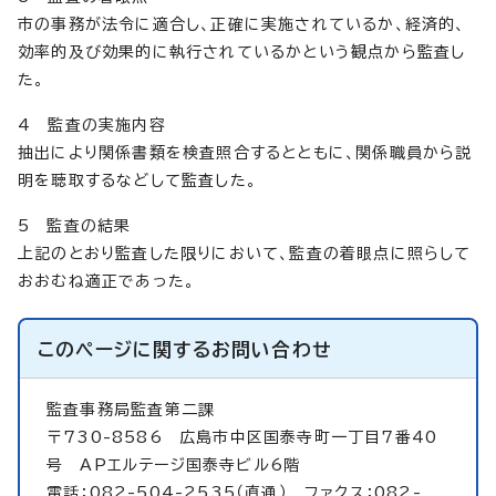
市の事務が法令に適合し、正確に実施されているか、経済的、
効率的及び効果的に執行されているかという観点から監査し
た。
4 監査の実施内容
抽出により関係書類を検査照合するとともに、関係職員から説
明を聴取するなどして監査した。
5 監査の結果
上記のとおり監査した限りにおいて、監査の着眼点に照らして
おおむね適正であった。
このページに関する
お問い合わせ
監査事務局監査第二課
〒730-8586 広島市中区国泰寺町一丁目7番40
号 APエルテージ国泰寺ビル6階
電話：082-504-2535（直通） ファクス：082-