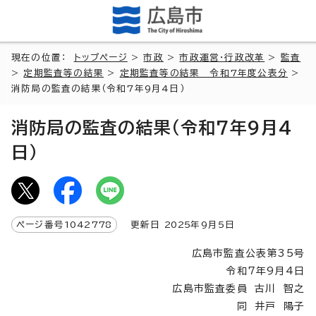
現在の位置：
トップページ
>
市政
>
市政運営・行政改革
>
監査
>
定期監査等の結果
>
定期監査等の結果 令和7年度公表分
>
消防局の監査の結果（令和7年9月4日）
消防局の監査の結果（令和7年9月4
日）
ページ番号
1042778
更新日
2025
年9月5日
広島市監査公表第35号
令和7年9月4日
広島市監査委員 古川 智之
同 井戸 陽子