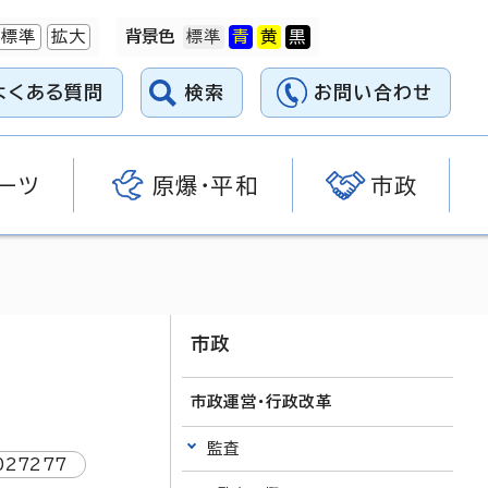
標準
拡大
背景色
よくある質問
検索
お問い合わせ
ーツ
原爆・平和
市政
市政
市政運営・行政改革
監査
027277