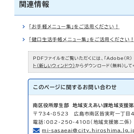
関連情報
「お手軽メニュー集」をご活用ください！
「健口生活手帳メニュー集」をご活用ください
PDFファイルをご覧いただくには、「Adobe（R）
ト（新しいウィンドウ）
からダウンロード（無料）して
このページに関する
お問い合わせ
南区役所厚生部
地域支えあい課地域支援
〒734-8523 広島市南区皆実町一丁目
電話：082-250-4108（地域支援第二係）
mi-sasaeai@city.hiroshima.lg.j