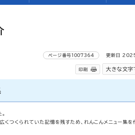
介
ページ番号
1007364
更新日
202
大きな文字
印刷
集
た。
広くつくられていた記憶を残すため、れんこんメニュー集を