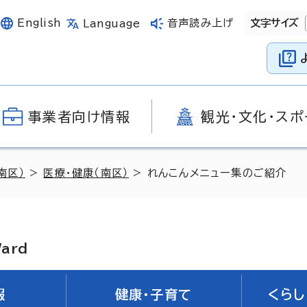
English
音声読み上げ
文字サイズ
Language
事業者向け情報
観光・文化・スポ
南区）
>
医療・健康（南区）
> れんこんメニュー集のご紹介
Ward
報
健康・子育て
くらし