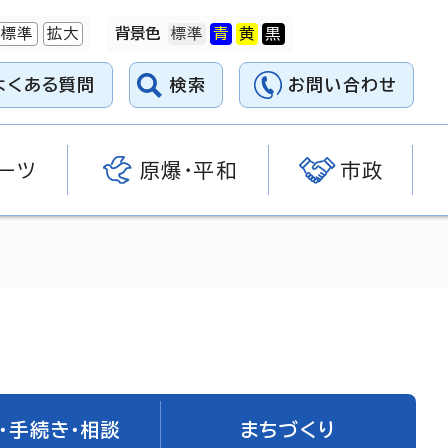
標準
拡大
背景色
よくある質問
検索
お問い合わせ
ーツ
原爆・平和
市政
・手続き・相談
まちづくり