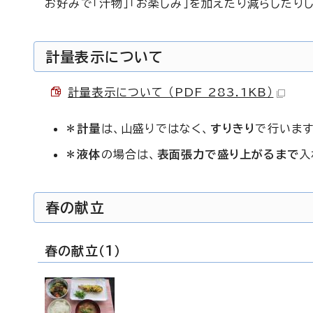
お好みで「汁物」「お楽しみ」を加えたり減らしたり
計量表示について
計量表示について （PDF 283.1KB）
＊
計量
は、山盛りではなく、
すりきり
で行います
＊
液体
の場合は、
表面張力で盛り上がるまで
入
春の献立
春の献立（1）