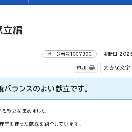
献立編
ページ番号
1007300
更新日
202
大きな文字
印刷
養バランスのよい献立です。
いる献立を集めました。
理
等を使った献立を紹介しています。