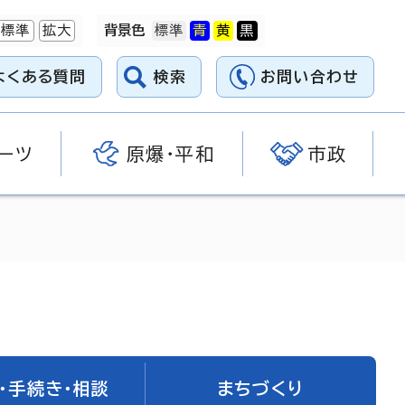
標準
拡大
背景色
よくある質問
検索
お問い合わせ
ーツ
原爆・平和
市政
編
・手続き・相談
まちづくり