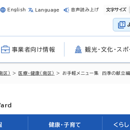
English
音声読み上げ
文字サイズ
Language
事業者向け情報
観光・文化・スポ
南区）
>
医療・健康（南区）
> お手軽メニュー集 四季の献立
Ward
報
健康・子育て
くらし