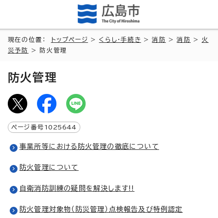
現在の位置：
トップページ
>
くらし・手続き
>
消防
>
消防
>
火
災予防
> 防火管理
防火管理
ページ番号
1025644
事業所等における防火管理の徹底について
防火管理について
自衛消防訓練の疑問を解決します!!
防火管理対象物（防災管理）点検報告及び特例認定