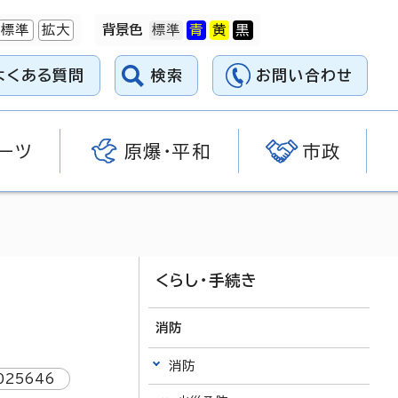
標準
拡大
背景色
よくある質問
検索
お問い合わせ
ーツ
原爆・平和
市政
くらし・手続き
消防
消防
025646