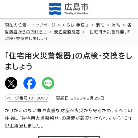
現在の位置：
トップページ
>
くらし・手続き
>
消防
>
消防
>
各
消防署からのお知らせ
>
安佐南消防署
> 「住宅用火災警報器」の
点検・交換をしましょう
「住宅用火災警報器」の点検・交換をし
ましょう
ページ番号
1013873
更新日
2025
年2月
25
日
かけがえのない命や貴重な財産を火災から守るため、すべての
住宅に「住宅用火災警報器」の設置が義務付けられてから10年
以上経過しました。