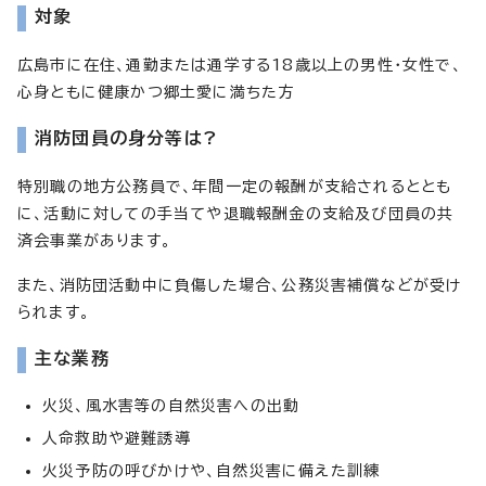
対象
広島市に在住、通勤または通学する18歳以上の男性・女性で、
心身ともに健康かつ郷土愛に満ちた方
消防団員の身分等は?
特別職の地方公務員で、年間一定の報酬が支給されるととも
に、活動に対しての手当てや退職報酬金の支給及び団員の共
済会事業があります。
また、消防団活動中に負傷した場合、公務災害補償などが受け
られます。
主な業務
火災、風水害等の自然災害への出動
人命救助や避難誘導
火災予防の呼びかけや、自然災害に備えた訓練