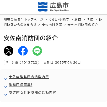
現在の位置：
トップページ
>
くらし・手続き
>
消防
>
消防
>
各
消防署からのお知らせ
>
安佐南消防署
> 安佐南消防団の紹介
安佐南消防団の紹介
ページ番号
1013722
更新日
2025
年9月
26
日
安佐南消防団の活動内容
消防団員募集!
安佐南女性消防団の活動内容