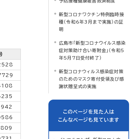
予防接種健康被害救済制度
新型コロナワクチン特例臨時接
種（令和6年3月まで実施）の証
明
広島市「新型コロナウイルス感染
症対策助け合い寄附金」（令和5
号
年5月7日受付終了）
2528
新型コロナウィルス感染症対策
7729
のためのマスク寄付受領及び感
4108
謝状贈呈式の実施
6235
4942
このページを見た人は
0586
こんなページも見ています
2809
9731