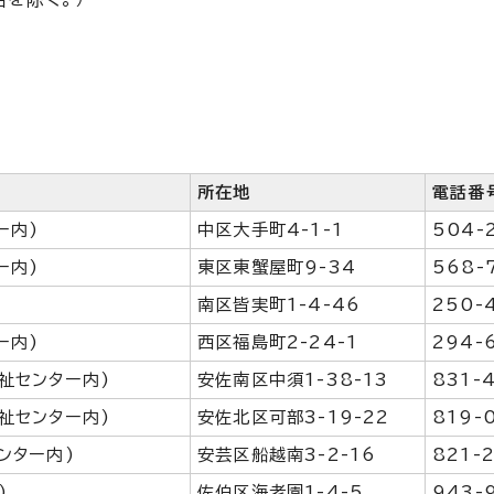
所在地
電話番
ー内)
中区大手町4-1-1
504-
ー内)
東区東蟹屋町9-34
568-
南区皆実町1-4-46
250-
ー内)
西区福島町2-24-1
294-
祉センター内)
安佐南区中須1-38-13
831-
祉センター内)
安佐北区可部3-19-22
819-
ンター内)
安芸区船越南3-2-16
821-
)
佐伯区海老園1-4-5
943-