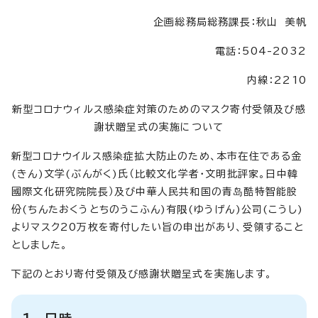
企画総務局総務課長：秋山 美帆
電話：504-2032
内線：2210
新型コロナウィルス感染症対策のためのマスク寄付受領及び感
謝状贈呈式の実施について
新型コロナウイルス感染症拡大防止のため、本市在住である金
(きん)文学(ぶんがく)氏（比較文化学者・文明批評家。日中韓
國際文化研究院院長）及び中華人民共和国の青岛酷特智能股
份(ちんたおくうとちのうこふん)有限(ゆうげん)公司(こうし)
よりマスク20万枚を寄付したい旨の申出があり、受領すること
としました。
下記のとおり寄付受領及び感謝状贈呈式を実施します。