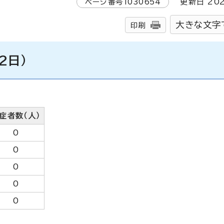
ページ番号
1030654
更新日
20
大きな文字
印刷
2日）
症者数（人）
0
0
0
0
0