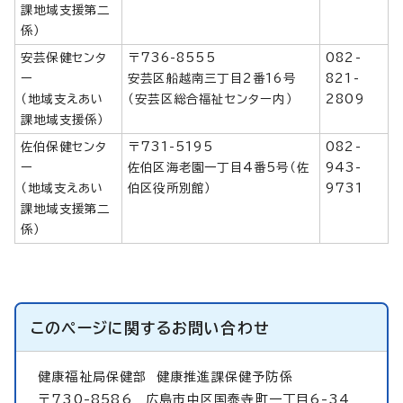
課地域支援第二
係）
安芸保健センタ
〒736-8555
082-
ー
安芸区船越南三丁目2番16号
821-
（地域支えあい
（安芸区総合福祉センター内）
2809
課地域支援係）
佐伯保健センタ
〒731-5195
082-
ー
佐伯区海老園一丁目4番5号（佐
943-
（地域支えあい
伯区役所別館）
9731
課地域支援第二
係）
このページに関する
お問い合わせ
健康福祉局保健部
健康推進課保健予防係
〒730-8586 広島市中区国泰寺町一丁目6-34