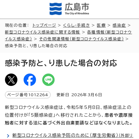
現在の位置：
トップページ
>
くらし・手続き
>
医療
>
感染症
>
新型コロナウイルス感染症に関する情報
>
各種情報（新型コロナウ
イルス感染症）
>
その他関連情報（新型コロナウイルス感染症）
>
感染予防と、り患した場合の対応
感染予防と、り患した場合の対応
ページ番号
1012264
更新日
2026
年3月6日
新型コロナウイルス感染症は、令和5年5月8日、感染症法上の
位置付けが「5類感染症」へ移行されたことから、
患者や濃厚接
触者に対する
法に基づく
外出自粛要請などはなくなりました。
新型コロナウイルス感染予防のために（厚生労働省）
（外部リ